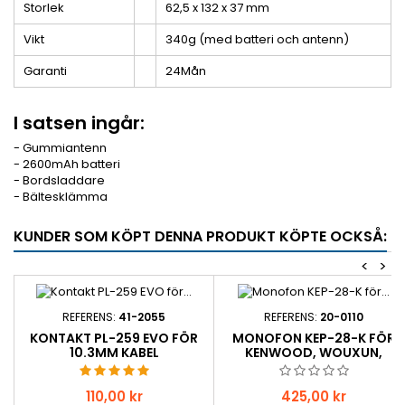
Storlek
62,5 x 132 x 37 mm
Vikt
340g (med batteri och antenn)
Garanti
24Mån
I satsen ingår:
- Gummiantenn
- 2600mAh batteri
- Bordsladdare
- Bältesklämma
KUNDER SOM KÖPT DENNA PRODUKT KÖPTE OCKSÅ:
<
>
REFERENS:
41-2055
REFERENS:
20-0110
KONTAKT PL-259 EVO FÖR
MONOFON KEP-28-K FÖR
10.3MM KABEL
KENWOOD, WOUXUN,
ANYTONE
Pris
Pris
110,00 kr
425,00 kr