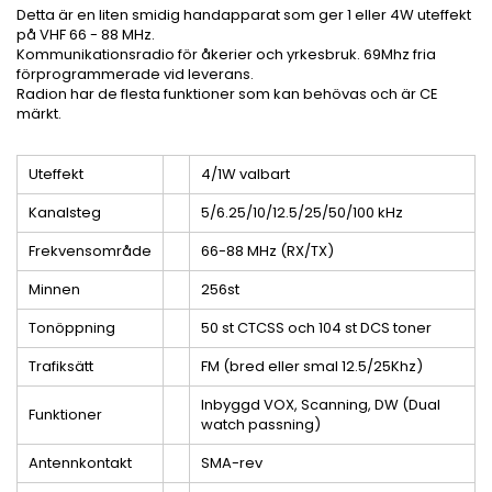
Detta är en liten smidig handapparat som ger 1 eller 4W uteffekt
på VHF 66 - 88 MHz.
Kommunikationsradio för åkerier och yrkesbruk. 69Mhz fria
förprogrammerade vid leverans.
Radion har de flesta funktioner som kan behövas och är CE
märkt.
Uteffekt
4/1W valbart
Kanalsteg
5/6.25/10/12.5/25/50/100
kHz
Frekvensområde
66-88 MHz (RX/TX)
Minnen
256st
Tonöppning
50 st CTCSS och 104 st DCS toner
Trafiksätt
FM (bred eller smal 12.5/25Khz)
Inbyggd VOX, Scanning, DW (Dual
Funktioner
watch passning)
Antennkontakt
SMA-rev