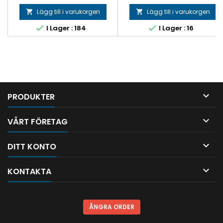
Lägg till i varukorgen
Lägg till i varukorgen




I Lager : 184
I Lager : 16

PRODUKTER

VÅRT FÖRETAG

DITT KONTO

KONTAKTA
ÅNGRA ORDER