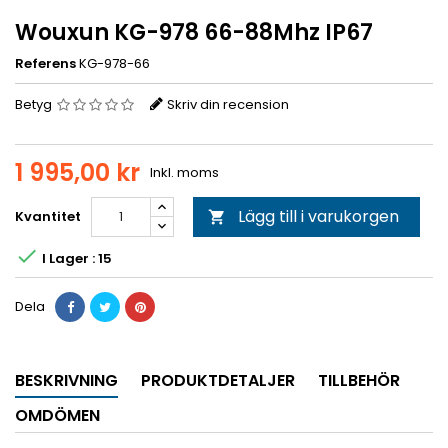
Wouxun KG-978 66-88Mhz IP67
Referens
KG-978-66
Betyg
Skriv din recension
1 995,00 kr
Inkl. moms
Lägg till i varukorgen
Kvantitet


I Lager : 15
Dela
BESKRIVNING
PRODUKTDETALJER
TILLBEHÖR
OMDÖMEN