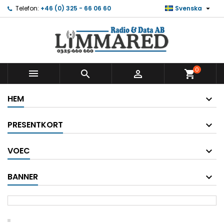

Telefon:
+46 (0) 325 - 66 06 60
Svenska
0



shopping_cart
HEM
PRESENTKORT
VOEC
BANNER