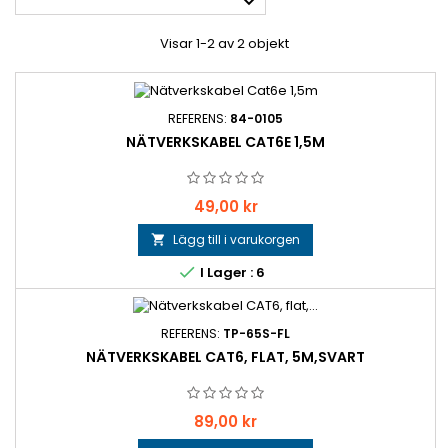

Visar 1-2 av 2 objekt
REFERENS:
84-0105
NÄTVERKSKABEL CAT6E 1,5M
Pris
49,00 kr
Lägg till i varukorgen


I Lager : 6
REFERENS:
TP-65S-FL
NÄTVERKSKABEL CAT6, FLAT, 5M,SVART
Pris
89,00 kr