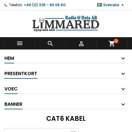

Telefon:
+46 (0) 325 - 66 06 60
Svenska
0



shopping_cart
HEM
PRESENTKORT
VOEC
BANNER
CAT6 KABEL