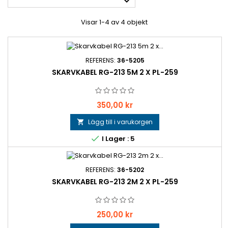

Visar 1-4 av 4 objekt
REFERENS:
36-5205
SKARVKABEL RG-213 5M 2 X PL-259
Pris
350,00 kr
Lägg till i varukorgen


I Lager : 5
REFERENS:
36-5202
SKARVKABEL RG-213 2M 2 X PL-259
Pris
250,00 kr