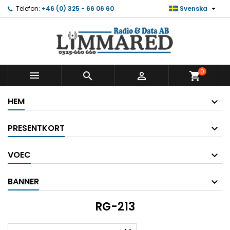

Telefon:
+46 (0) 325 - 66 06 60
Svenska
0



shopping_cart
HEM
PRESENTKORT
VOEC
BANNER
RG-213