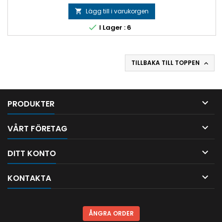
Lägg till i varukorgen


I Lager : 6
TILLBAKA TILL TOPPEN


PRODUKTER

VÅRT FÖRETAG

DITT KONTO

KONTAKTA
ÅNGRA ORDER