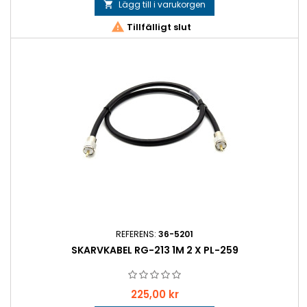
Lägg till i varukorgen


Tillfälligt slut
REFERENS:
36-5201
SKARVKABEL RG-213 1M 2 X PL-259
Pris
225,00 kr