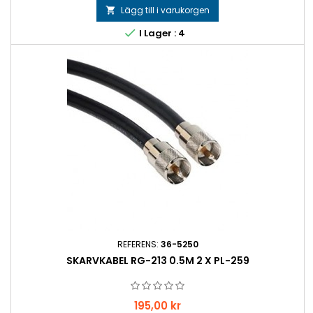
Lägg till i varukorgen


I Lager : 4
REFERENS:
36-5250
SKARVKABEL RG-213 0.5M 2 X PL-259
Pris
195,00 kr