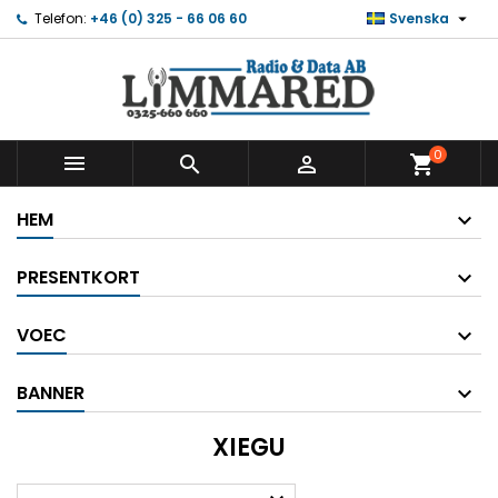

Telefon:
+46 (0) 325 - 66 06 60
Svenska
0



shopping_cart
HEM
PRESENTKORT
VOEC
BANNER
XIEGU