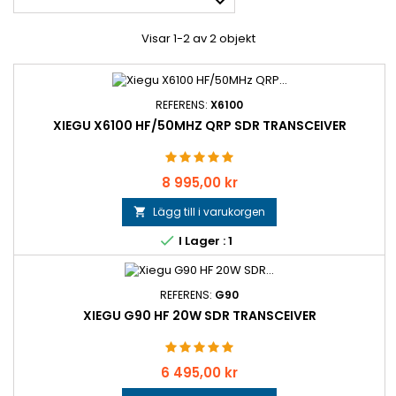

Visar 1-2 av 2 objekt
REFERENS:
X6100
XIEGU X6100 HF/50MHZ QRP SDR TRANSCEIVER
Pris
8 995,00 kr
Lägg till i varukorgen


I Lager : 1
REFERENS:
G90
XIEGU G90 HF 20W SDR TRANSCEIVER
Pris
6 495,00 kr