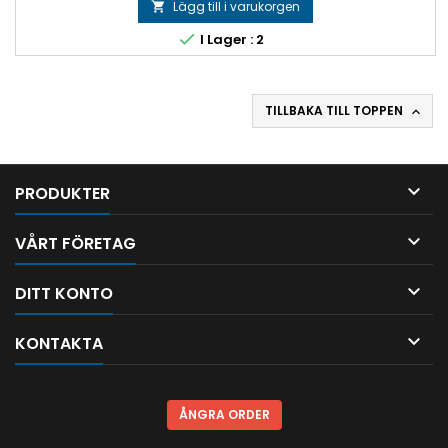
Lägg till i varukorgen


I Lager : 2
TILLBAKA TILL TOPPEN


PRODUKTER

VÅRT FÖRETAG

DITT KONTO

KONTAKTA
ÅNGRA ORDER