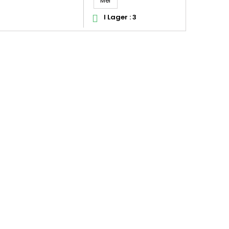
Mer
I Lager : 3
