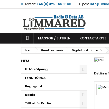
Telefon:
+46 (0) 325 - 66 06 60
E-post:
info@limma
MÄSSOR / BUTIKEN
KONTAKTA OSS
Hem
HemElektronik
Digitaltv & tillbehör
HEM
Utförsäljning
Det finns 
FYNDHÖRNA
Begagnat
Radio
Tillbehör Radio