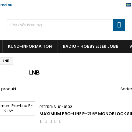
red.nu

KUND-INFORMATION
RADIO - HOBBY ELLER JOBB
V
LNB
LNB
1 produkt.
Sorter
REFERENS:
61-0102
MAXIMUM PRO-LINE P-21 6° MONOBLOCK SIN