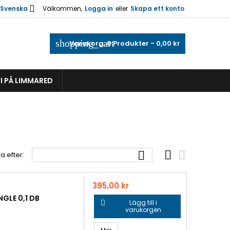

Svenska
Välkommen,
Logga in
eller
Skapa ett konto
shopping_cart
Varukorg:
0
Produkter - 0,00 kr
I PÅ LIMMARED



a efter:
Pris
395,00 kr
GLE 0,1 DB
Lägg till i

varukorgen