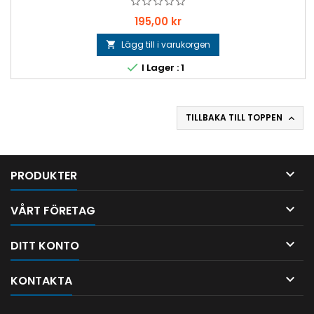
Pris
195,00 kr
Lägg till i varukorgen


I Lager : 1
TILLBAKA TILL TOPPEN


PRODUKTER

VÅRT FÖRETAG

DITT KONTO

KONTAKTA