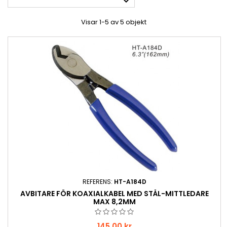

Visar 1-5 av 5 objekt
REFERENS:
HT-A184D
AVBITARE FÖR KOAXIALKABEL MED STÅL-MITTLEDARE
MAX 8,2MM
Pris
145,00 kr