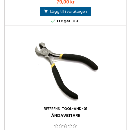
Pris
79,00 kr
Lägg till i varukorgen


I Lager : 39
REFERENS:
TOOL-AND-01
ÄNDAVBITARE