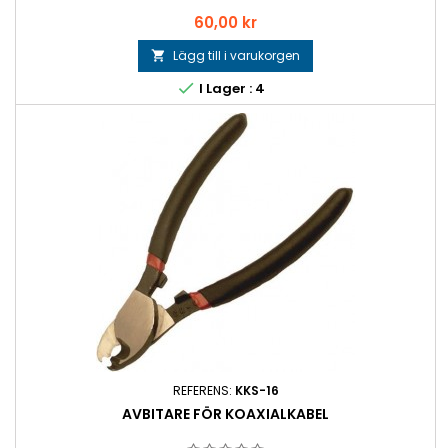
Pris
60,00 kr
Lägg till i varukorgen


I Lager : 4
REFERENS:
KKS-16
AVBITARE FÖR KOAXIALKABEL