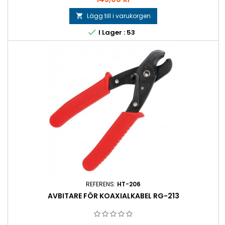
Lägg till i varukorgen


I Lager : 53
REFERENS:
HT-206
AVBITARE FÖR KOAXIALKABEL RG-213