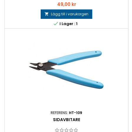
Pris
49,00 kr
Lägg till i varukorgen


I Lager : 1
REFERENS:
HT-109
SIDAVBITARE