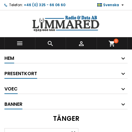

Telefon:
+46 (0) 325 - 66 06 60
Svenska
0



shopping_cart
HEM
PRESENTKORT
VOEC
BANNER
TÄNGER