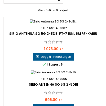

Visar 1-9 av 9 objekt
REFERENS:
14-9007
SIRIO ANTENNA SO 5G 2-8DBI FT-7 INKL 5M RF-KABEL
Pris
1 075,00 kr
Lägg till i varukorgen


I Lager : 5
REFERENS:
14-9005
SIRIO ANTENNA SO 5G 2-8DBI
Pris
695,00 kr