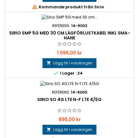

Kommande produkt från Sirio
REFERENS:
14-9002
SIRIO SMP 5G MED 30 CM LÅGFÖRLUSTKABEL INKL SMA-
HANE
Pris
1 095,00 kr
Lägg till i varukorgen


I Lager : 24
REFERENS:
14-9000
SIRIO SO 4G LTE N-F LTE 4/5G
Pris
895,00 kr
Lägg till i varukorgen
