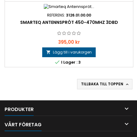
REFERENS:
3126.01.00.00
SMARTEQ ANTENNSPRÖT 450-470MHZ 3DBD
Pris
395,00 kr
Lägg till i varukorgen


I Lager : 3
TILLBAKA TILL TOPPEN


PRODUKTER

VÅRT FÖRETAG