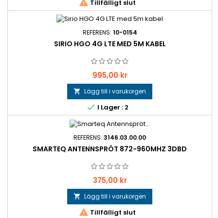

Tillfälligt slut
REFERENS:
10-0154
SIRIO HGO 4G LTE MED 5M KABEL
Pris
995,00 kr
Lägg till i varukorgen


I Lager : 2
REFERENS:
3146.03.00.00
SMARTEQ ANTENNSPRÖT 872-960MHZ 3DBD
Pris
375,00 kr
Lägg till i varukorgen


Tillfälligt slut