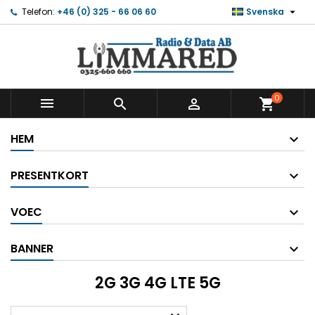

Telefon:
+46 (0) 325 - 66 06 60
Svenska
0



shopping_cart
HEM
PRESENTKORT
VOEC
BANNER
2G 3G 4G LTE 5G