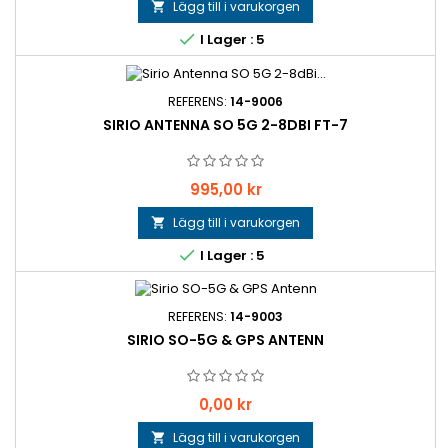
Lägg till i varukorgen


I Lager : 5
REFERENS:
14-9006
SIRIO ANTENNA SO 5G 2-8DBI FT-7
Pris
995,00 kr
Lägg till i varukorgen


I Lager : 5
REFERENS:
14-9003
SIRIO SO-5G & GPS ANTENN
Pris
0,00 kr
Lägg till i varukorgen
