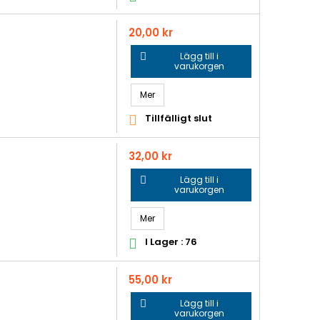
Pris
20,00 kr
Lägg till i

varukorgen
Mer
Tillfälligt slut

Pris
32,00 kr
Lägg till i

varukorgen
Mer
I Lager : 76

Pris
55,00 kr
Lägg till i

varukorgen