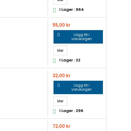
I Lager : 964

Pris
55,00 kr
Lägg till i

varukorgen
Mer
I Lager : 22

Pris
32,00 kr
Lägg till i

varukorgen
Mer
I Lager : 296

Pris
72,00 kr