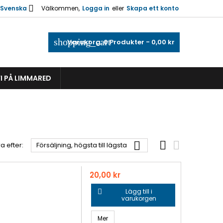

Svenska
Välkommen,
Logga in
eller
Skapa ett konto
shopping_cart
Varukorg:
0
Produkter - 0,00 kr
I PÅ LIMMARED



a efter:
Försäljning, högsta till lägsta
Pris
20,00 kr
Lägg till i

varukorgen
Mer