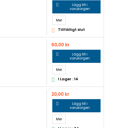
Lägg till i

varukorgen
Mer
Tillfälligt slut

Pris
60,00 kr
Lägg till i

varukorgen
Mer
I Lager : 14

Pris
20,00 kr
Lägg till i

varukorgen
Mer