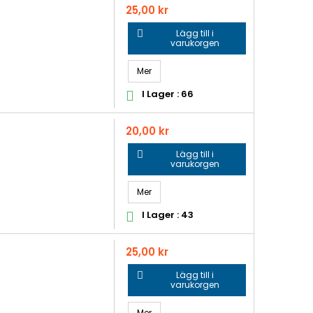
Pris
25,00 kr
Lägg till i

varukorgen
Mer
I Lager : 66

Pris
20,00 kr
Lägg till i

varukorgen
Mer
I Lager : 43

Pris
25,00 kr
Lägg till i

varukorgen
Mer