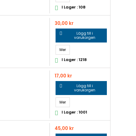
I Lager : 108

Pris
30,00 kr
Lägg till i

varukorgen
Mer
I Lager : 1218

Pris
17,00 kr
Lägg till i

varukorgen
Mer
I Lager : 1001

Pris
45,00 kr