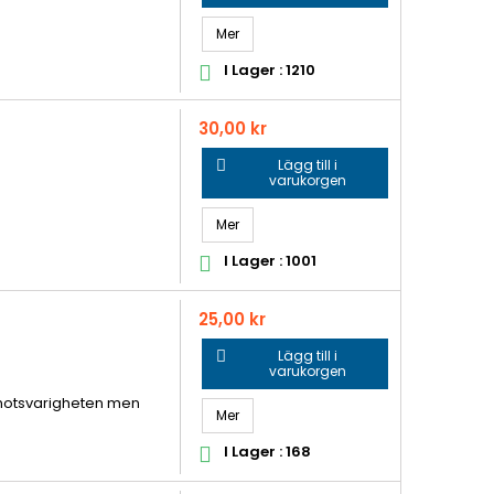
Mer
I Lager : 1210

Pris
30,00 kr
Lägg till i

varukorgen
Mer
I Lager : 1001

Pris
25,00 kr
Lägg till i

varukorgen
r motsvarigheten men
Mer
I Lager : 168
