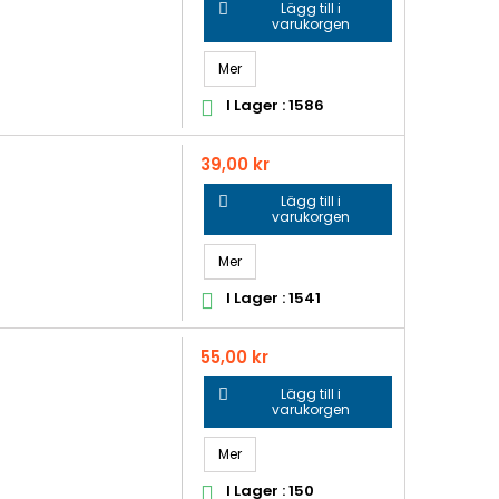
Lägg till i

varukorgen
Mer
I Lager : 1586

Pris
39,00 kr
Lägg till i

varukorgen
Mer
I Lager : 1541

Pris
55,00 kr
Lägg till i

varukorgen
Mer
I Lager : 150
