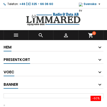

Telefon:
+46 (0) 325 - 66 06 60
Svenska
0



shopping_cart
HEM
PRESENTKORT
VOEC
BANNER
−60%