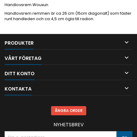
Handlovsrem Wouxun
Handlovsrem remmen är ca 26 cm (15cm diagonalt) som fäster
runt handleden och ca 4,5 cm ögla till radion.

PRODUKTER

VÅRT FÖRETAG

DITT KONTO

KONTAKTA
ÅNGRA ORDER
NYHETSBREV