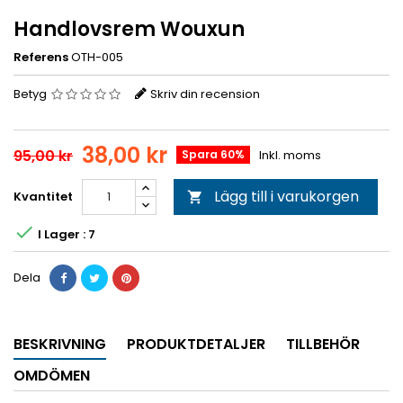
Handlovsrem Wouxun
Referens
OTH-005
Betyg
Skriv din recension
38,00 kr
95,00 kr
Spara 60%
Inkl. moms
Lägg till i varukorgen
Kvantitet


I Lager : 7
Dela
BESKRIVNING
PRODUKTDETALJER
TILLBEHÖR
OMDÖMEN