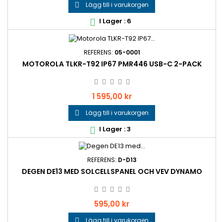
Lägg till i varukorgen

I Lager : 6

REFERENS:
05-0001
MOTOROLA TLKR-T92 IP67 PMR446 USB-C 2-PACK
Pris
1 595,00 kr
Lägg till i varukorgen

I Lager : 3

REFERENS:
D-D13
DEGEN DE13 MED SOLCELLSPANEL OCH VEV DYNAMO
Pris
595,00 kr
Lägg till i varukorgen
