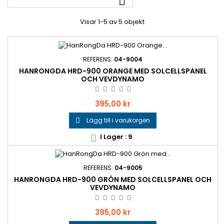

Visar 1-5 av 5 objekt
REFERENS:
04-9004
HANRONGDA HRD-900 ORANGE MED SOLCELLSPANEL
OCH VEVDYNAMO
Pris
395,00 kr
Lägg till i varukorgen

I Lager : 9

REFERENS:
04-9005
HANRONGDA HRD-900 GRÖN MED SOLCELLSPANEL OCH
VEVDYNAMO
Pris
395,00 kr