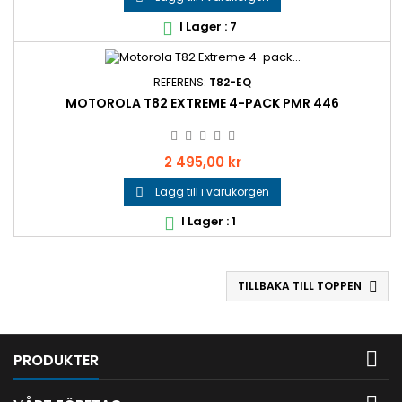
I Lager : 7

REFERENS:
T82-EQ
MOTOROLA T82 EXTREME 4-PACK PMR 446
Pris
2 495,00 kr
Lägg till i varukorgen

I Lager : 1

TILLBAKA TILL TOPPEN


PRODUKTER