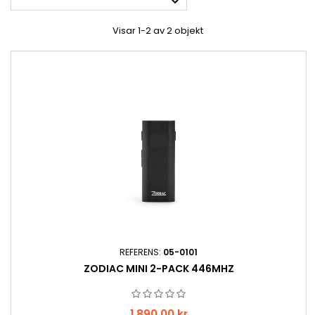

Visar 1-2 av 2 objekt
REFERENS:
05-0101
ZODIAC MINI 2-PACK 446MHZ
Pris
1 890,00 kr