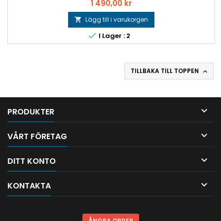
Pris
1 490,00 kr
Lägg till i varukorgen


I Lager : 2
TILLBAKA TILL TOPPEN


PRODUKTER

VÅRT FÖRETAG

DITT KONTO

KONTAKTA
ÅNGRA ORDER