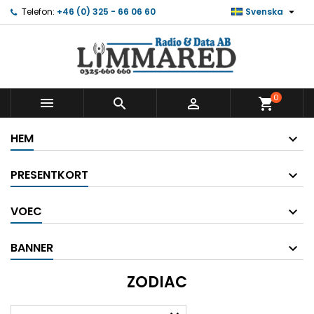

Telefon:
+46 (0) 325 - 66 06 60
Svenska
0



shopping_cart
HEM
PRESENTKORT
VOEC
BANNER
ZODIAC