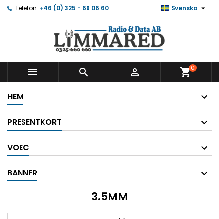

Telefon:
+46 (0) 325 - 66 06 60
Svenska
0



shopping_cart
HEM
PRESENTKORT
VOEC
BANNER
3.5MM