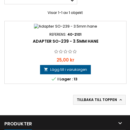

Visar 1-1 av 1 objekt
REFERENS:
40-2101
ADAPTER SO-239 - 3.5MM HANE
Pris
25,00 kr
Lägg till i varukorgen


I Lager : 13
TILLBAKA TILL TOPPEN


PRODUKTER