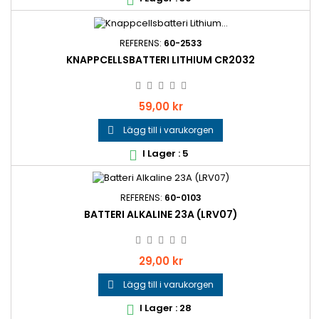

REFERENS:
60-2533
KNAPPCELLSBATTERI LITHIUM CR2032
Pris
59,00 kr
Lägg till i varukorgen

I Lager : 5

REFERENS:
60-0103
BATTERI ALKALINE 23A (LRV07)
Pris
29,00 kr
Lägg till i varukorgen

I Lager : 28
