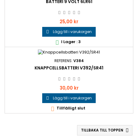
BATTERI 9 VOLT 6LR61
Pris
25,00 kr
Lägg till i varukorgen

I Lager : 3

REFERENS:
V384
KNAPPCELLSBATTERI V392/SR41
Pris
30,00 kr
Lägg till i varukorgen

Tillfälligt slut

TILLBAKA TILL TOPPEN
