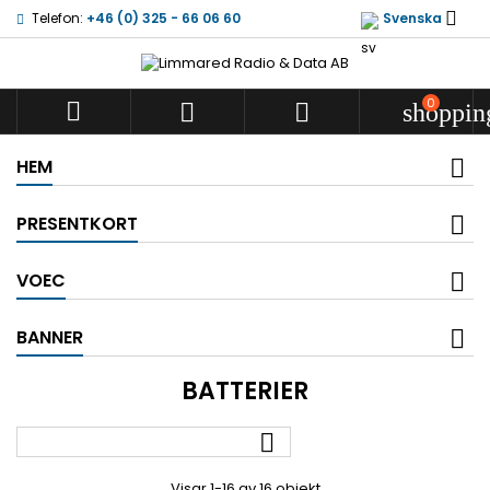

Telefon:
+46 (0) 325 - 66 06 60
Svenska
0



shoppin
HEM
PRESENTKORT
VOEC
BANNER
BATTERIER

Visar 1-16 av 16 objekt