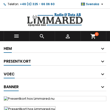

Telefon:
+46 (0) 325 - 66 06 60
Svenska
0



shopping_cart
HEM
PRESENTKORT
VOEC
BANNER