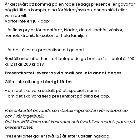
Är det svårt att komma på en födelsedagspresent eller gåva för
högtid till din kompis, dina föräldrar/syskon, annan släkt eller
vem du vill.
Varför inte en julklapp?
Här finns prylar för amatörer, kläder, datortillbehör, väskor,
hemelektronik, leksaker för hela familjen!
Här beställer du presentkort att ge bort.
Beställ antal efter hur stort belopp du ge bort, ex 1 st i antal är 100
kr, 2 st är 200 kr osv.
Presentkortet levereras via mail om inte annat anges.
Glöm inte att ange i
övrigt fältet
- om det ska vara utställt på ett speciellt namn.
- om det ska vara flera presentkort på olika belopp.
Presentkortet används som betalningsmedel i vår webbshop
och i vår lagerbutik.
Det kan INTE lösas mot kontanter och överblivet medel sparas på
presentkortet.
Presentkortet gäller i två (2) år efter utställningsdag.