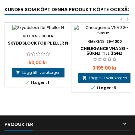
KUNDER SOM KÖPT DENNA PRODUKT KÖPTE OCKSÅ:
<
>
REFERENS:
30014
REFERENS:
29-1000
SKYDDSLOCK FÖR PL ELLER N
CHELEGANCE VNA 3G -
50KHZ TILL 3GHZ
Pris
50,00 kr
Pris
3 195,00 kr
Lägg till i varukorgen

Lägg till i varukorgen


I Lager : 1

I Lager : 5

PRODUKTER