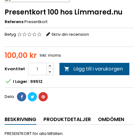
Presentkort 100 hos Limmared.nu
Referens
Presentkort
Betyg
Skriv din recension
100,00 kr
Inkl. moms
Lägg till i varukorgen
Kvantitet


I Lager : 99512
Dela
BESKRIVNING
PRODUKTDETALJER
OMDÖMEN
PRESENTKORT för alla tillfällen.