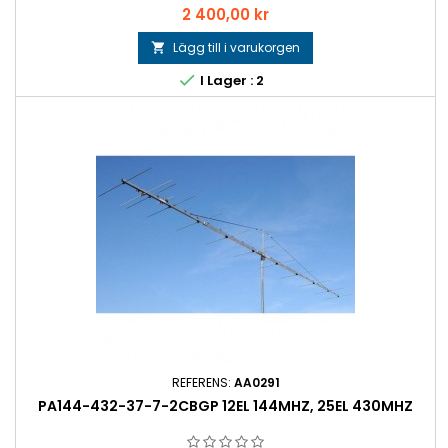
Pris
2 400,00 kr
Lägg till i varukorgen


I Lager : 2
REFERENS:
AA0291
PA144-432-37-7-2CBGP 12EL 144MHZ, 25EL 430MHZ