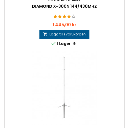
DIAMOND X-300N 144/430MHZ
Pris
1 445,00 kr
Lägg till i varukorgen


I Lager : 9