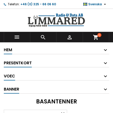

Telefon:
+46 (0) 325 - 66 06 60
Svenska
0



shopping_cart
HEM
PRESENTKORT
VOEC
BANNER
BASANTENNER