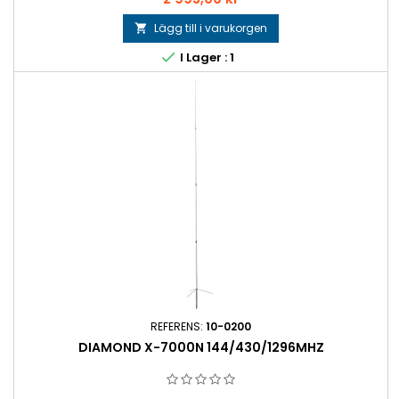
Lägg till i varukorgen


I Lager : 1
REFERENS:
10-0200
DIAMOND X-7000N 144/430/1296MHZ