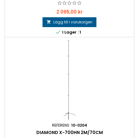
Pris
2 095,00 kr
Lägg till i varukorgen


I Lager : 1
REFERENS:
10-0204
DIAMOND X-700HN 2M/70CM