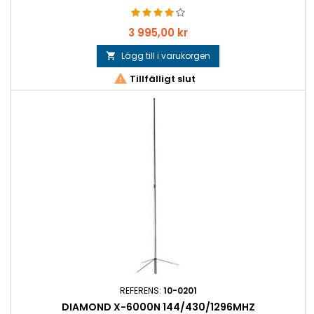
Pris
3 995,00 kr
Lägg till i varukorgen


Tillfälligt slut
REFERENS:
10-0201
DIAMOND X-6000N 144/430/1296MHZ