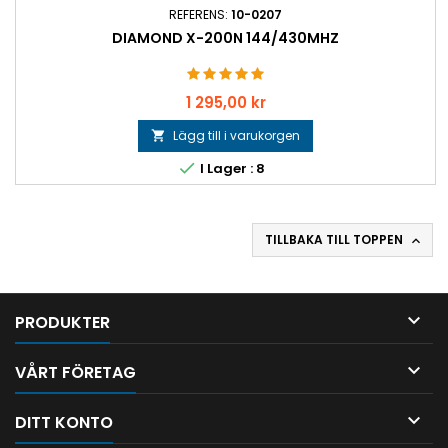
REFERENS:
10-0207
DIAMOND X-200N 144/430MHZ
Pris
1 295,00 kr
Lägg till i varukorgen


I Lager : 8
TILLBAKA TILL TOPPEN


PRODUKTER

VÅRT FÖRETAG

DITT KONTO