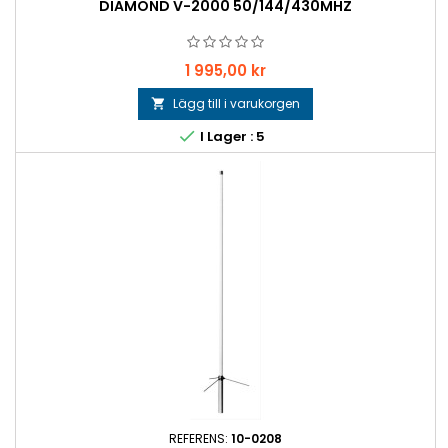
DIAMOND V-2000 50/144/430MHZ
Pris
1 995,00 kr
Lägg till i varukorgen


I Lager : 5
REFERENS:
10-0208