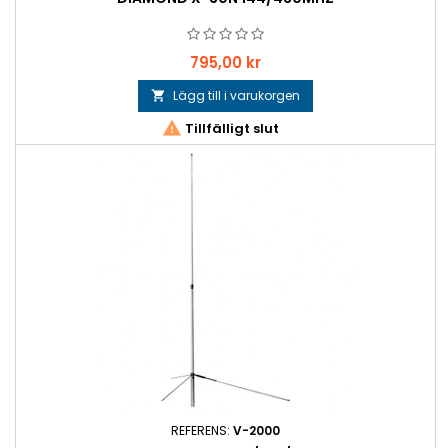
Pris
795,00 kr
Lägg till i varukorgen


Tillfälligt slut
REFERENS:
V-2000