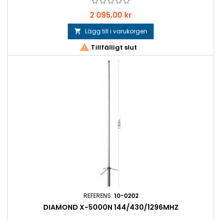
Pris
2 095,00 kr
Lägg till i varukorgen


Tillfälligt slut
REFERENS:
10-0202
DIAMOND X-5000N 144/430/1296MHZ