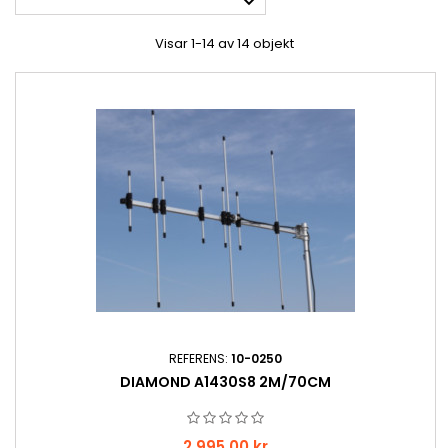

Visar 1-14 av 14 objekt
REFERENS:
10-0250
DIAMOND A1430S8 2M/70CM
Pris
2 995,00 kr