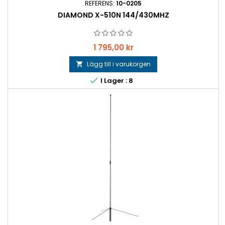
REFERENS:
10-0205
DIAMOND X-510N 144/430MHZ
Pris
1 795,00 kr
Lägg till i varukorgen


I Lager : 8