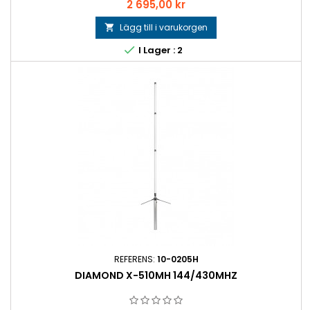
Pris
2 695,00 kr
Lägg till i varukorgen


I Lager : 2
REFERENS:
10-0205H
DIAMOND X-510MH 144/430MHZ