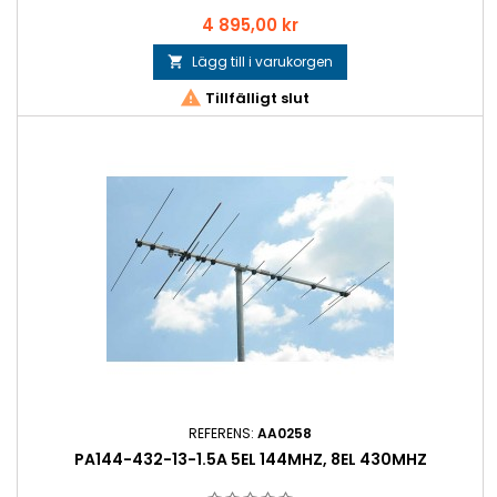
Pris
4 895,00 kr
Lägg till i varukorgen


Tillfälligt slut
REFERENS:
AA0258
PA144-432-13-1.5A 5EL 144MHZ, 8EL 430MHZ