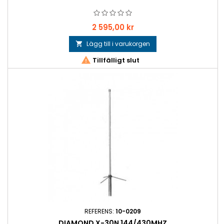
Pris
2 595,00 kr
Lägg till i varukorgen


Tillfälligt slut
REFERENS:
10-0209
DIAMOND X-30N 144/430MHZ