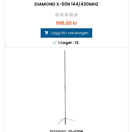
DIAMOND X-50N 144/430MHZ
Pris
995,00 kr
Lägg till i varukorgen


I Lager : 12
REFERENS:
10-0206