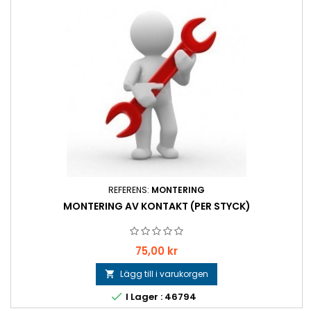
REFERENS:
MONTERING
MONTERING AV KONTAKT (PER STYCK)
Pris
75,00 kr
Lägg till i varukorgen


I Lager : 46794