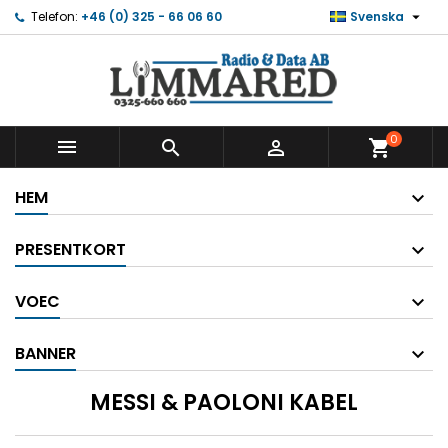

Telefon:
+46 (0) 325 - 66 06 60
Svenska
0



shopping_cart
HEM
PRESENTKORT
VOEC
BANNER
MESSI & PAOLONI KABEL