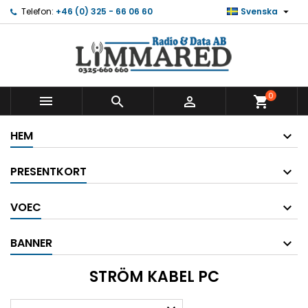

Telefon:
+46 (0) 325 - 66 06 60
Svenska
0



shopping_cart
HEM
PRESENTKORT
VOEC
BANNER
STRÖM KABEL PC