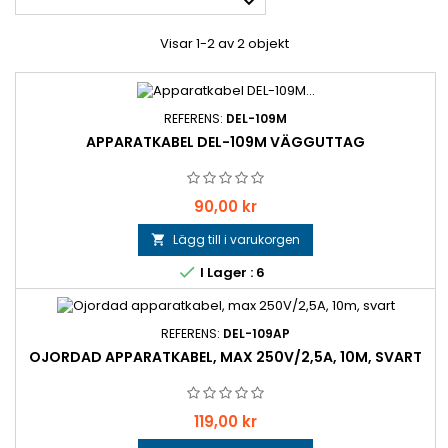

Visar 1-2 av 2 objekt
REFERENS:
DEL-109M
APPARATKABEL DEL-109M VÄGGUTTAG
Pris
90,00 kr
Lägg till i varukorgen


I Lager : 6
REFERENS:
DEL-109AP
OJORDAD APPARATKABEL, MAX 250V/2,5A, 10M, SVART
Pris
119,00 kr