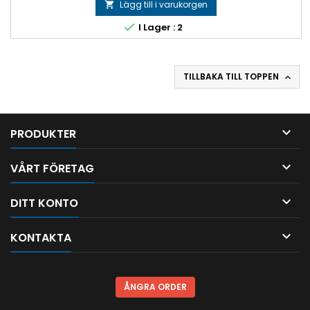
Lägg till i varukorgen


I Lager : 2
TILLBAKA TILL TOPPEN


PRODUKTER

VÅRT FÖRETAG

DITT KONTO

KONTAKTA
ÅNGRA ORDER