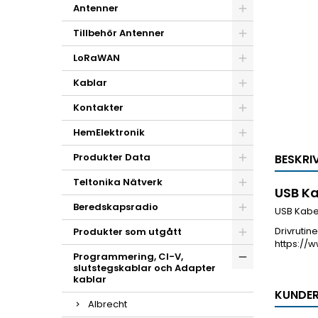
Antenner
Tillbehör Antenner
LoRaWAN
Kablar
Kontakter
HemElektronik
Produkter Data
BESKRI
Teltonika Nätverk
USB Ka
Beredskapsradio
USB Kabe
Drivrutine
Produkter som utgått
https://
Programmering, CI-V,
slutstegskablar och Adapter
kablar
KUNDER
Albrecht