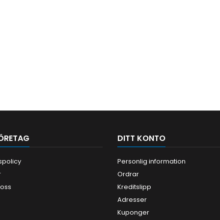
ÖRETAG
DITT KONTO
tspolicy
Personlig information
r
Ordrar
 oss
Kreditslipp
Adresser
Kuponger