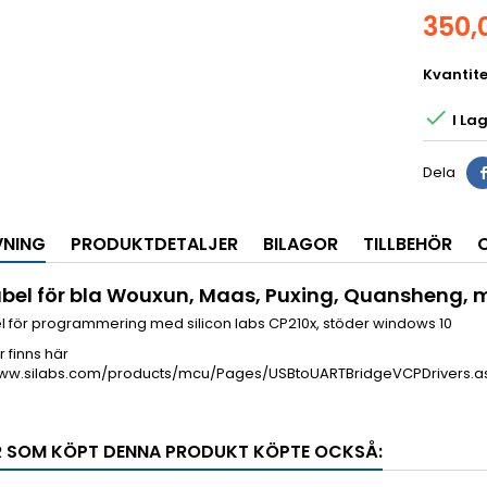
350,
Kvantite

I Lag
Dela
VNING
PRODUKTDETALJER
BILAGOR
TILLBEHÖR
bel för bla Wouxun, Maas, Puxing, Quansheng,
l för programmering med silicon labs CP210x, stöder windows 10
r finns här
www.silabs.com/products/mcu/Pages/USBtoUARTBridgeVCPDrivers.
 SOM KÖPT DENNA PRODUKT KÖPTE OCKSÅ: