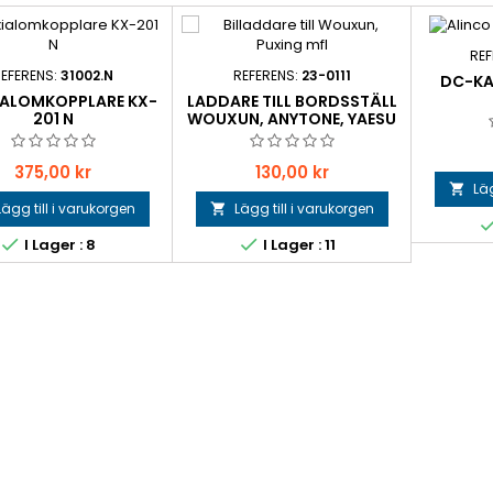
REF
EFERENS:
31002.N
REFERENS:
23-0111
DC-KA
ALOMKOPPLARE KX-
LADDARE TILL BORDSSTÄLL
201 N
WOUXUN, ANYTONE, YAESU
MFL
Pris
Pris
375,00 kr
130,00 kr
Läg

Lägg till i varukorgen
Lägg till i varukorgen



I Lager : 8
I Lager : 11