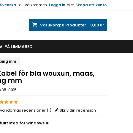

Svenska
Välkommen,
Logga in
eller
Skapa ett konto
shopping_cart
Varukorg:
0
Produkter - 0,00 kr
VI PÅ LIMMARED
uxing mm
Kabel för bla wouxun, maas,
ing mm
s
35-0015
nvändarnas recensioner (
1
)
Skriv din recension
ullt stöd för windows 10.