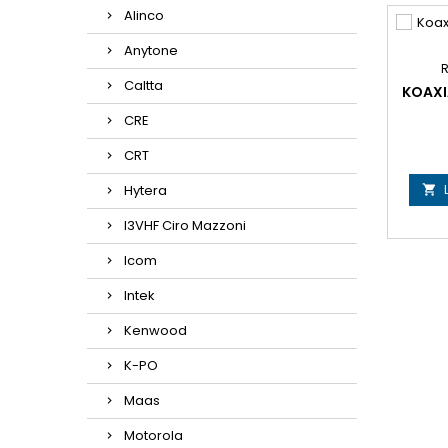
Alinco
Anytone
R
Caltta
KOAXI
CRE
CRT
Hytera

I3VHF Ciro Mazzoni
Icom
Intek
Kenwood
K-PO
Maas
Motorola