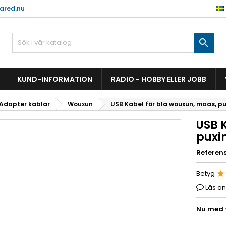
ared.nu

KUND-INFORMATION
RADIO - HOBBY ELLER JOBB
 Adapter kablar
Wouxun
USB Kabel för bla wouxun, maas, p
USB 
pux
Referen
Betyg
Läs a
Nu med f