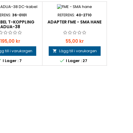
ERENS:
36-0101
REFERENS:
40-2710
REFER
BEL T-KOPPLING
ADAPTER FME - SMA HANE
SPS-50-II
ADUA-38
Pris
Pris
Pri
195,00 kr
55,00 kr
2 
g till i varukorgen
Lägg till i varukorgen
Lägg 





I Lager : 7
I Lager : 27
I