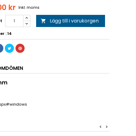
00 kr
Inkl. moms
Lägg till i varukorgen
t

er : 14
OMDÖMEN
 mm
aspx#windows
<
>