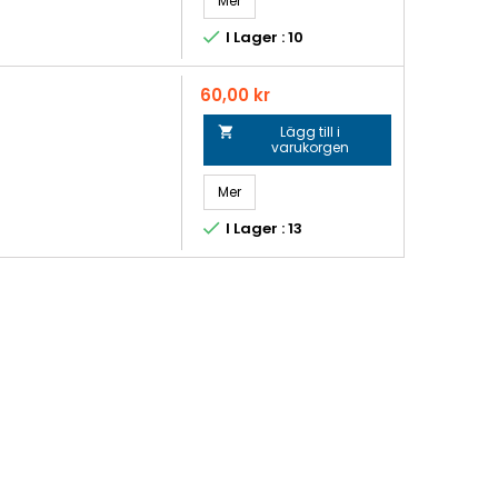
Mer

I Lager : 10
Pris
60,00 kr
Lägg till i

varukorgen
Mer

I Lager : 13