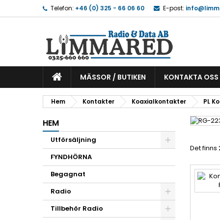
Telefon:
+46 (0) 325 - 66 06 60
E-post:
info@limm
MÄSSOR / BUTIKEN
KONTAKTA OSS
Hem
Kontakter
Koaxialkontakter
PL K
HEM
Utförsäljning
Det finns
FYNDHÖRNA
Begagnat
Radio
Tillbehör Radio