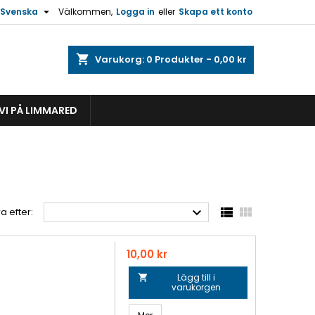

Svenska
Välkommen,
Logga in
eller
Skapa ett konto
shopping_cart
Varukorg:
0
Produkter - 0,00 kr
VI PÅ LIMMARED



a efter:
Pris
10,00 kr
Lägg till i

varukorgen