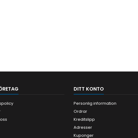
ÖRETAG
DITT KONTO
tspolicy
Personlig information
r
Ordrar
 oss
Kreditslipp
Adresser
Kuponger