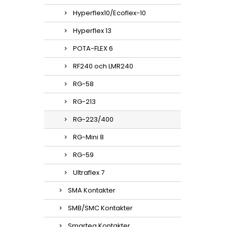
Hyperflex10/Ecoflex-10
Hyperflex 13
POTA-FLEX 6
RF240 och LMR240
RG-58
RG-213
RG-223/400
RG-Mini 8
RG-59
Ultraflex 7
SMA Kontakter
SMB/SMC Kontakter
Smarteq Kontakter