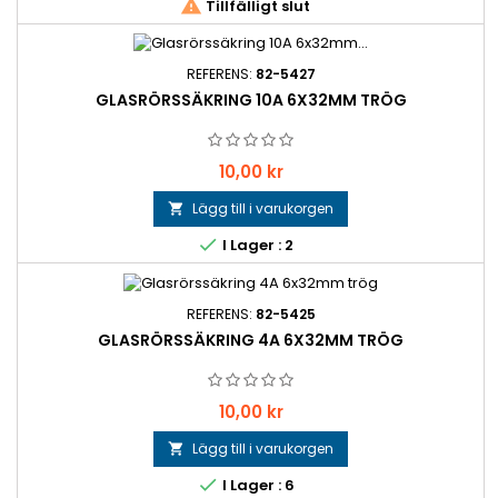

Tillfälligt slut
REFERENS:
82-5427
GLASRÖRSSÄKRING 10A 6X32MM TRÖG
Pris
10,00 kr
Lägg till i varukorgen


I Lager : 2
REFERENS:
82-5425
GLASRÖRSSÄKRING 4A 6X32MM TRÖG
Pris
10,00 kr
Lägg till i varukorgen


I Lager : 6