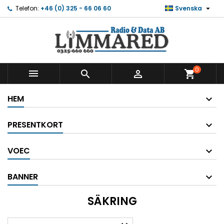

Telefon:
+46 (0) 325 - 66 06 60
Svenska
0



shopping_cart
HEM
PRESENTKORT
VOEC
BANNER
SÄKRING