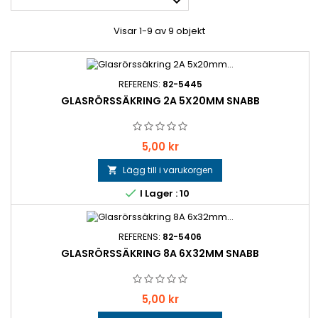

Visar 1-9 av 9 objekt
REFERENS:
82-5445
GLASRÖRSSÄKRING 2A 5X20MM SNABB
Pris
5,00 kr
Lägg till i varukorgen


I Lager : 10
REFERENS:
82-5406
GLASRÖRSSÄKRING 8A 6X32MM SNABB
Pris
5,00 kr