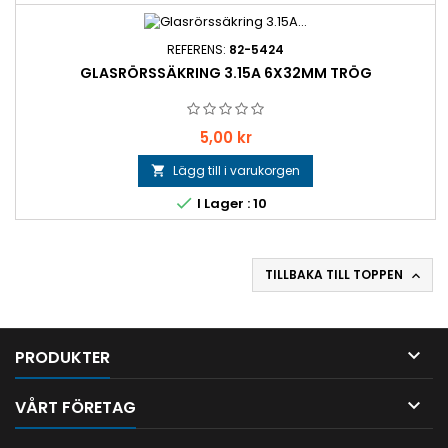
REFERENS:
82-5424
GLASRÖRSSÄKRING 3.15A 6X32MM TRÖG
Pris
5,00 kr
Lägg till i varukorgen


I Lager : 10
TILLBAKA TILL TOPPEN


PRODUKTER

VÅRT FÖRETAG