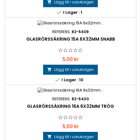
Lägg till i varukorgen


I Lager : 1
REFERENS:
82-5409
GLASRÖRSSÄKRING 15A 6X32MM SNABB
Pris
5,00 kr
Lägg till i varukorgen


I Lager : 10
REFERENS:
82-5430
GLASRÖRSSÄKRING 16A 6X32MM TRÖG
Pris
5,00 kr
Lägg till i varukorgen
