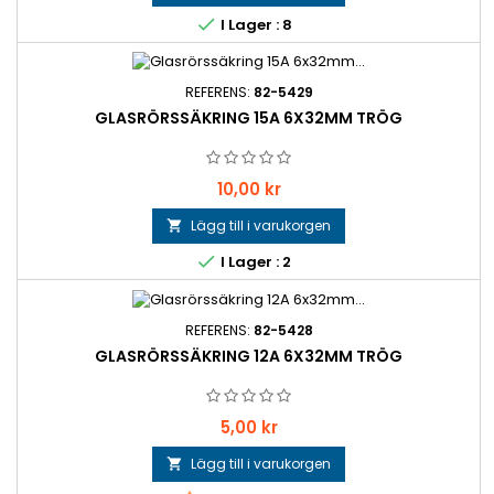

I Lager : 8
REFERENS:
82-5429
GLASRÖRSSÄKRING 15A 6X32MM TRÖG
Pris
10,00 kr
Lägg till i varukorgen


I Lager : 2
REFERENS:
82-5428
GLASRÖRSSÄKRING 12A 6X32MM TRÖG
Pris
5,00 kr
Lägg till i varukorgen
