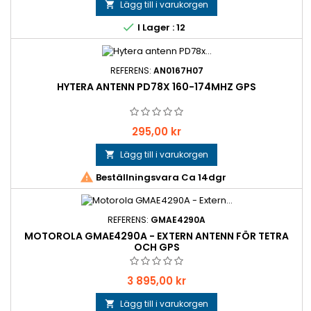
Lägg till i varukorgen


I Lager : 12
REFERENS:
AN0167H07
HYTERA ANTENN PD78X 160-174MHZ GPS
Pris
295,00 kr
Lägg till i varukorgen


Beställningsvara Ca 14dgr
REFERENS:
GMAE4290A
MOTOROLA GMAE4290A - EXTERN ANTENN FÖR TETRA
OCH GPS
Pris
3 895,00 kr
Lägg till i varukorgen
