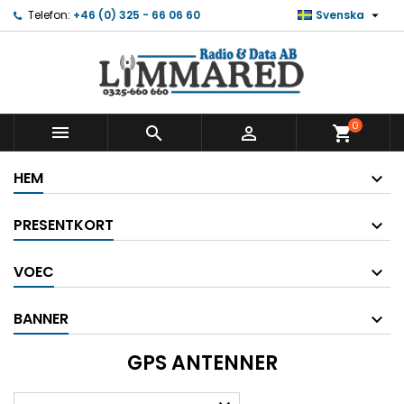

Telefon:
+46 (0) 325 - 66 06 60
Svenska
0



shopping_cart
HEM
PRESENTKORT
VOEC
BANNER
GPS ANTENNER