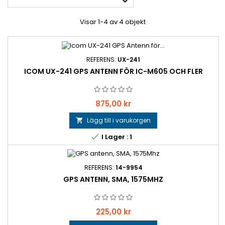

Visar 1-4 av 4 objekt
REFERENS:
UX-241
ICOM UX-241 GPS ANTENN FÖR IC-M605 OCH FLER
Pris
875,00 kr
Lägg till i varukorgen


I Lager : 1
REFERENS:
14-9954
GPS ANTENN, SMA, 1575MHZ
Pris
225,00 kr