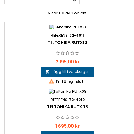

Visar 1-3 av 3 objekt
REFERENS:
72-4011
TELTONIKA RUTX10
Pris
2 195,00 kr
Lägg till i varukorgen


Tillfälligt slut
REFERENS:
72-4010
TELTONIKA RUTX08
Pris
1 695,00 kr