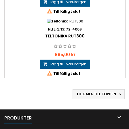
Lägg till i varukorgen


Tillfälligt slut
REFERENS:
72-4009
TELTONIKA RUT300
Pris
895,00 kr
Lägg till i varukorgen


Tillfälligt slut
TILLBAKA TILL TOPPEN


PRODUKTER