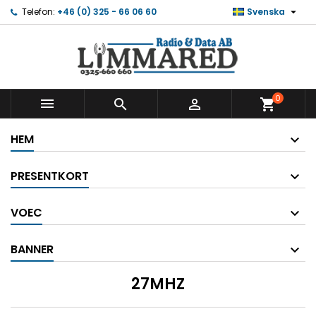

Telefon:
+46 (0) 325 - 66 06 60
Svenska
0



shopping_cart
HEM
PRESENTKORT
VOEC
BANNER
27MHZ