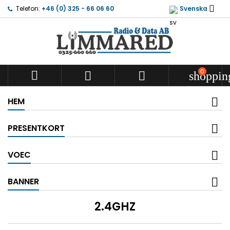

Telefon:
+46 (0) 325 - 66 06 60
Svenska
0



shoppin
HEM
PRESENTKORT
VOEC
BANNER
2.4GHZ