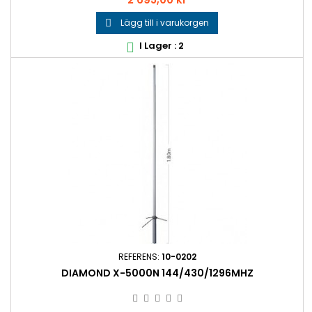
Lägg till i varukorgen

I Lager : 2

REFERENS:
10-0202
DIAMOND X-5000N 144/430/1296MHZ