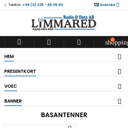

Telefon:
+46 (0) 325 - 66 06 60
Svenska
0



shoppin
HEM
PRESENTKORT
VOEC
BANNER
BASANTENNER