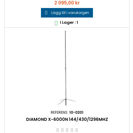
Pris
2 095,00 kr
Lägg till i varukorgen

I Lager : 1

REFERENS:
10-0201
DIAMOND X-6000N 144/430/1296MHZ