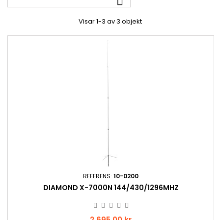

Visar 1-3 av 3 objekt
REFERENS:
10-0200
DIAMOND X-7000N 144/430/1296MHZ
Pris
2 695,00 kr