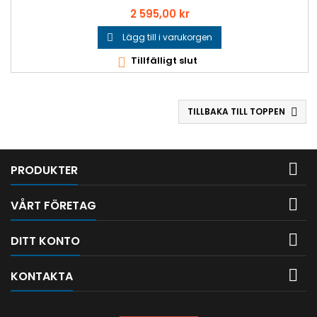
Pris
2 595,00 kr
Lägg till i varukorgen

Tillfälligt slut

TILLBAKA TILL TOPPEN


PRODUKTER

VÅRT FÖRETAG

DITT KONTO

KONTAKTA