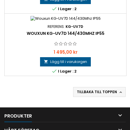

I Lager : 2
REFERENS:
KG-UV7D
WOUXUN KG-UV7D 144/430MHZ IP55
Pris
1 495,00 kr
Lägg till i varukorgen


I Lager : 2
TILLBAKA TILL TOPPEN


PRODUKTER