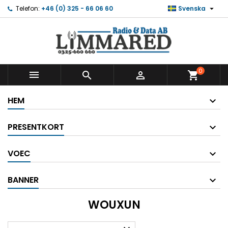

Telefon:
+46 (0) 325 - 66 06 60
Svenska
0



shopping_cart
HEM
PRESENTKORT
VOEC
BANNER
WOUXUN