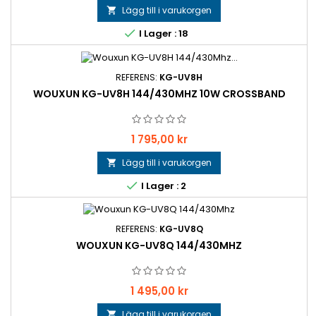
Lägg till i varukorgen


I Lager : 18
REFERENS:
KG-UV8H
WOUXUN KG-UV8H 144/430MHZ 10W CROSSBAND
Pris
1 795,00 kr
Lägg till i varukorgen


I Lager : 2
REFERENS:
KG-UV8Q
WOUXUN KG-UV8Q 144/430MHZ
Pris
1 495,00 kr
Lägg till i varukorgen
