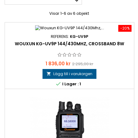

Visar 1-6 av 6 objekt
−20%
REFERENS:
KG-UV9P
WOUXUN KG-UV9P 144/430MHZ, CROSSBAND 8W
Pris
Baspris
1 836,00 kr
2 295,00 kr
Lägg till i varukorgen


I Lager : 1