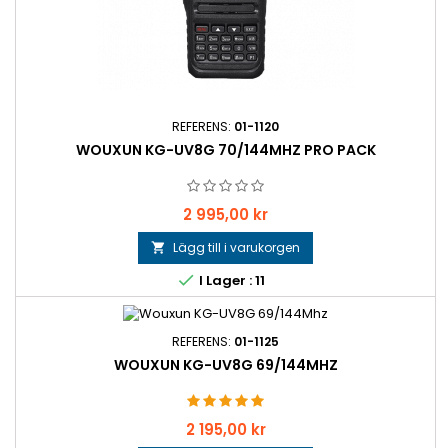
REFERENS:
01-1120
WOUXUN KG-UV8G 70/144MHZ PRO PACK
Pris
2 995,00 kr
Lägg till i varukorgen


I Lager : 11
REFERENS:
01-1125
WOUXUN KG-UV8G 69/144MHZ
Pris
2 195,00 kr