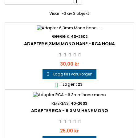

Visar 1-3 av 3 objekt
REFERENS:
40-2602
ADAPTER 6,3MM MONO HANE - RCA HONA
Pris
30,00 kr
Lägg till i varukorgen

I Lager : 23

REFERENS:
40-2603
ADAPTER RCA - 6.3MM HANE MONO
Pris
25,00 kr