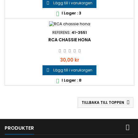
Lägg till i varukorgen

I Lager : 3

REFERENS:
41-3551
RCA CHASSIE HONA
Pris
30,00 kr
Lägg till i varukorgen

I Lager : 8

TILLBAKA TILL TOPPEN


PRODUKTER