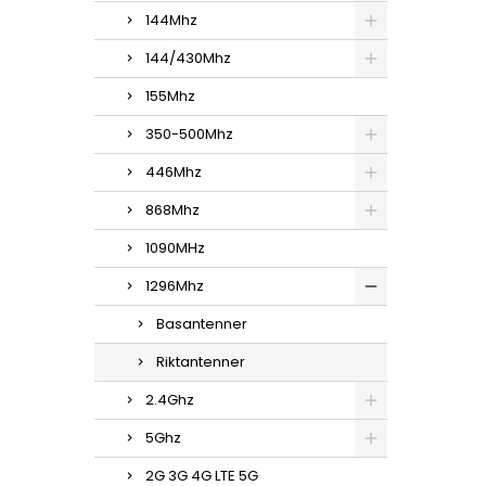
144Mhz
144/430Mhz
155Mhz
350-500Mhz
446Mhz
868Mhz
1090MHz
1296Mhz
Basantenner
Riktantenner
2.4Ghz
5Ghz
2G 3G 4G LTE 5G