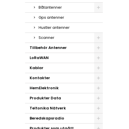
Båtantenner
Gps antenner
Hustler antenner
Scanner
Tillbehör Antenner
LoRaWAN
Kablar
Kontakter
HemElektronik
Produkter Data
Teltonika Nätverk
Beredskapsradio
Produkter som utgått