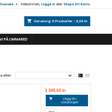

Svenska
Välkommen,
Logga in
eller
Skapa ett konto
shopping_cart
Varukorg:
0
Produkter - 0,00 kr
VI PÅ LIMMARED



a efter:
Pris
2 395,00 kr
Lägg till i

varukorgen