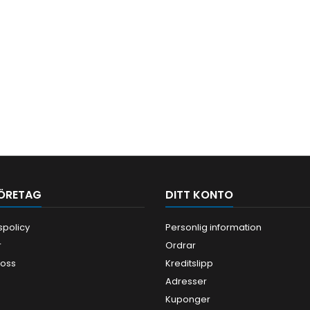
ÖRETAG
DITT KONTO
tspolicy
Personlig information
r
Ordrar
 oss
Kreditslipp
Adresser
Kuponger