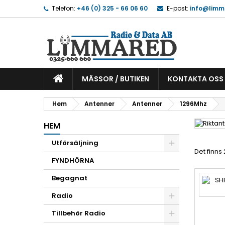
Telefon:
+46 (0) 325 - 66 06 60
E-post:
info@limm
MÄSSOR / BUTIKEN
KONTAKTA OSS
Hem
Antenner
Antenner
1296Mhz
HEM
Utförsäljning
Det finns
FYNDHÖRNA
Begagnat
Radio
Tillbehör Radio