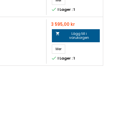
Mer

I Lager : 1
Pris
3 595,00 kr
Lägg till i

varukorgen
Mer

I Lager : 1