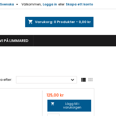

Svenska
Välkommen,
Logga in
eller
Skapa ett konto
shopping_cart
Varukorg:
0
Produkter - 0,00 kr
VI PÅ LIMMARED



a efter:
Pris
125,00 kr
Lägg till i

varukorgen