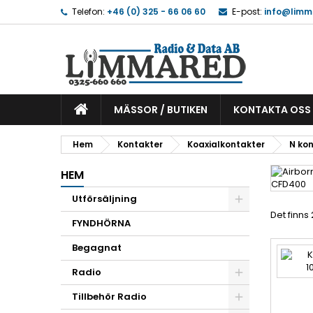
Telefon:
+46 (0) 325 - 66 06 60
E-post:
info@limm
MÄSSOR / BUTIKEN
KONTAKTA OSS
Hem
Kontakter
Koaxialkontakter
N ko
HEM
Utförsäljning
Det finns
FYNDHÖRNA
Begagnat
Radio
Tillbehör Radio