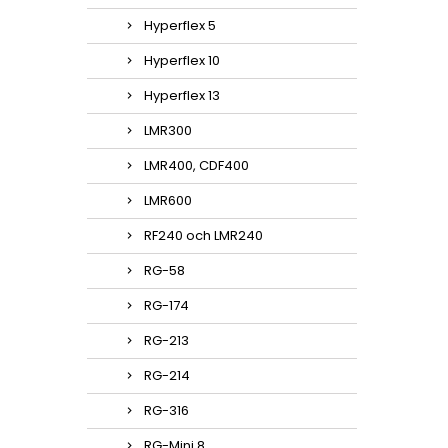
Hyperflex 5
Hyperflex 10
Hyperflex 13
LMR300
LMR400, CDF400
LMR600
RF240 och LMR240
RG-58
RG-174
RG-213
RG-214
RG-316
RG-Mini 8