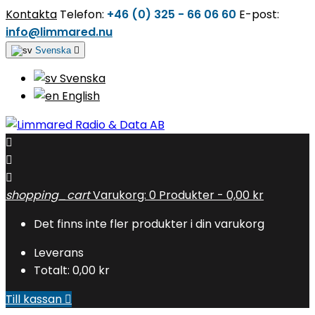
Kontakta
Telefon:
+46 (0) 325 - 66 06 60
E-post:
info@limmared.nu
Svenska

Svenska
English



shopping_cart
Varukorg:
0
Produkter - 0,00 kr
Det finns inte fler produkter i din varukorg
Leverans
Totalt:
0,00 kr
Till kassan
