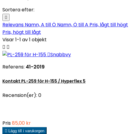
Sortera efter:

Relevans
Namn, A till Ö
Namn, Ö till A
Pris, lågt till högt
Pris, högt till lågt
Visar 1-1 av 1 objekt



Snabbvy
Referens:
41-2019
Kontakt PL-259 för H-155 / Hyperflex 5
Recension(er):
0
Pris
85,00 kr

Lägg till i varukorgen