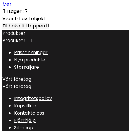
Mer

I Lager : 7
Visar 1-1 av 1 objekt
Tillbaka till toppen

Produkter
Produkter


Prissänkningar
Nya produkter
Storsäljare
Vårt företag
Vårt företag


Integritetspolicy
Köpvillkor
Kontakta oss
Fjärrhjälp
Sitemap