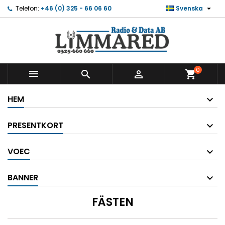

Telefon:
+46 (0) 325 - 66 06 60
Svenska
0



shopping_cart
HEM
PRESENTKORT
VOEC
BANNER
FÄSTEN