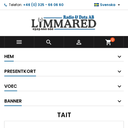

Telefon:
+46 (0) 325 - 66 06 60
Svenska
0



shopping_cart
HEM
PRESENTKORT
VOEC
BANNER
TAIT