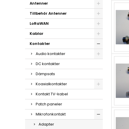
Antenner
Tillbehör Antenner
LoRaWAN
Kablar
Kontakter
Audio kontakter
DC kontakter
Dämpsats
Koaxialkontakter
Kontakt TV-kabel
Patch paneler
Mikrofonkontakt
Adapter