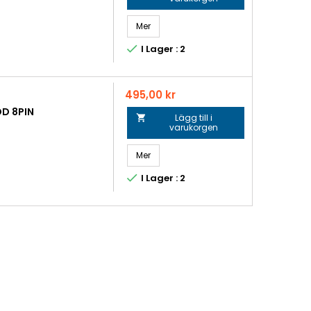
Mer

I Lager : 2
Pris
495,00 kr
D 8PIN
Lägg till i

varukorgen
Mer

I Lager : 2