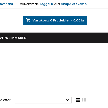

Svenska
Välkommen,
Logga in
eller
Skapa ett konto
shopping_cart
Varukorg:
0
Produkter - 0,00 kr
VI PÅ LIMMARED



a efter: