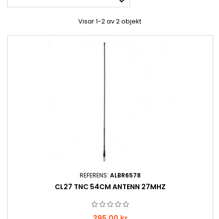

Visar 1-2 av 2 objekt
REFERENS:
ALBR6578
CL27 TNC 54CM ANTENN 27MHZ
Pris
395,00 kr