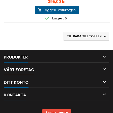
Pris
395,00 kr
Lägg till i varukorgen


I Lager : 5
TILLBAKA TILL TOPPEN


PRODUKTER

VÅRT FÖRETAG

DITT KONTO

KONTAKTA
ÅNGRA ORDER