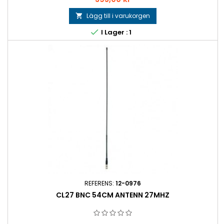
Lägg till i varukorgen


I Lager : 1
REFERENS:
12-0976
CL27 BNC 54CM ANTENN 27MHZ