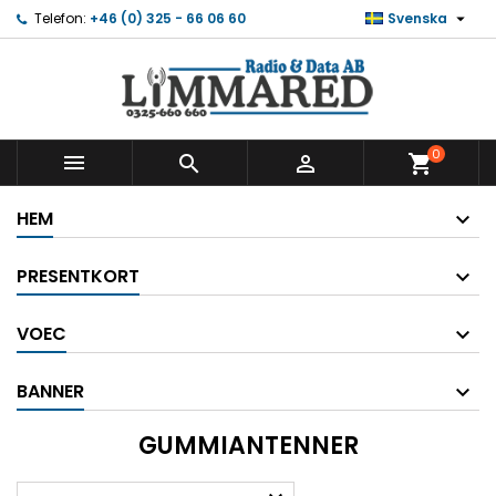

Telefon:
+46 (0) 325 - 66 06 60
Svenska
0



shopping_cart
HEM
PRESENTKORT
VOEC
BANNER
GUMMIANTENNER