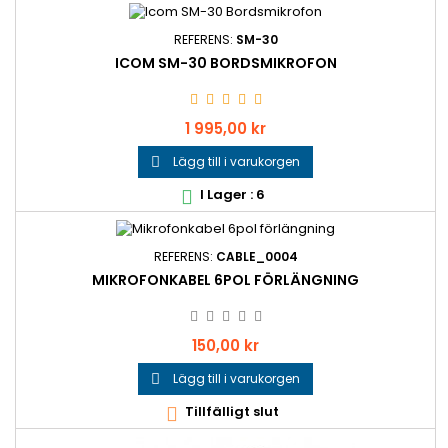
REFERENS:
SM-30
ICOM SM-30 BORDSMIKROFON
Pris
1 995,00 kr
Lägg till i varukorgen

I Lager : 6

REFERENS:
CABLE_0004
MIKROFONKABEL 6POL FÖRLÄNGNING
Pris
150,00 kr
Lägg till i varukorgen

Tillfälligt slut
