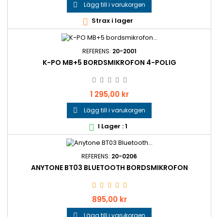
Lägg till i varukorgen

Strax i lager

REFERENS:
20-2001
K-PO MB+5 BORDSMIKROFON 4-POLIG
Pris
1 295,00 kr
Lägg till i varukorgen

I Lager : 1

REFERENS:
20-0206
ANYTONE BT03 BLUETOOTH BORDSMIKROFON
Pris
895,00 kr
Lägg till i varukorgen
