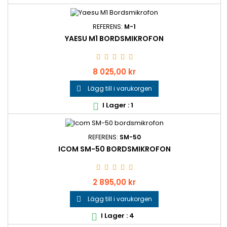
REFERENS:
M-1
YAESU M1 BORDSMIKROFON
Pris
8 025,00 kr
Lägg till i varukorgen

I Lager : 1

REFERENS:
SM-50
ICOM SM-50 BORDSMIKROFON
Pris
2 895,00 kr
Lägg till i varukorgen

I Lager : 4
