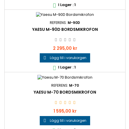
I Lager : 1

REFERENS:
M-90D
YAESU M-90D BORDSMIKROFON
Pris
2 295,00 kr
Lägg till i varukorgen

I Lager : 1

REFERENS:
M-70
YAESU M-70 BORDSMIKROFON
Pris
1 595,00 kr
Lägg till i varukorgen
