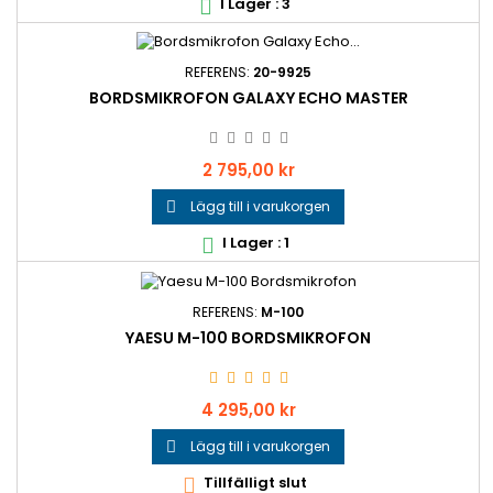
I Lager : 3

REFERENS:
20-9925
BORDSMIKROFON GALAXY ECHO MASTER
Pris
2 795,00 kr
Lägg till i varukorgen

I Lager : 1

REFERENS:
M-100
YAESU M-100 BORDSMIKROFON
Pris
4 295,00 kr
Lägg till i varukorgen

Tillfälligt slut
