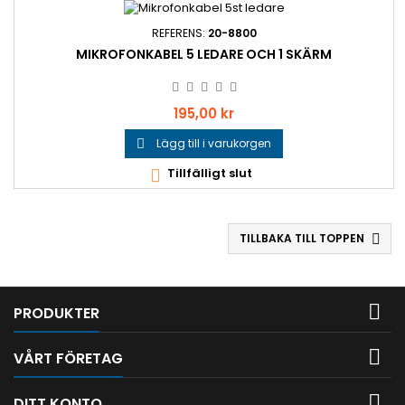
REFERENS:
20-8800
MIKROFONKABEL 5 LEDARE OCH 1 SKÄRM
Pris
195,00 kr
Lägg till i varukorgen

Tillfälligt slut

TILLBAKA TILL TOPPEN


PRODUKTER

VÅRT FÖRETAG

DITT KONTO