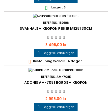
I Lager : 6

REFERENS:
150106
SVANHALSMIKROFON PEIKER ME251 30CM
Pris
3 495,00 kr
Lägg till i varukorgen

Beställningsvara 3-4 dagar

REFERENS:
AM-708E
ADONIS AM-708E BORDSMIKROFON
Pris
2 995,00 kr
Lägg till i varukorgen
