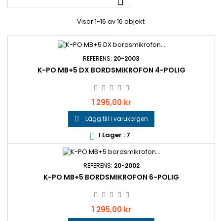

Visar 1-16 av 16 objekt
REFERENS:
20-2003
K-PO MB+5 DX BORDSMIKROFON 4-POLIG
Pris
1 295,00 kr
Lägg till i varukorgen

I Lager : 7

REFERENS:
20-2002
K-PO MB+5 BORDSMIKROFON 6-POLIG
Pris
1 295,00 kr