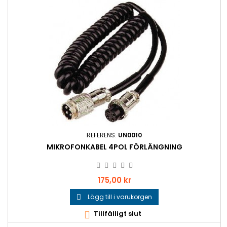
REFERENS:
UN0010
MIKROFONKABEL 4POL FÖRLÄNGNING
Pris
175,00 kr
Lägg till i varukorgen

Tillfälligt slut
