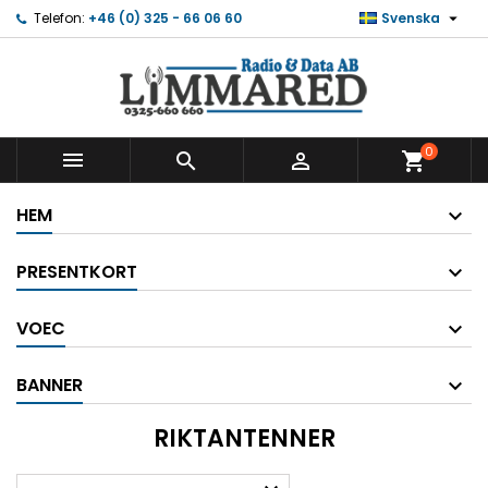

Telefon:
+46 (0) 325 - 66 06 60
Svenska
0



shopping_cart
HEM
PRESENTKORT
VOEC
BANNER
RIKTANTENNER