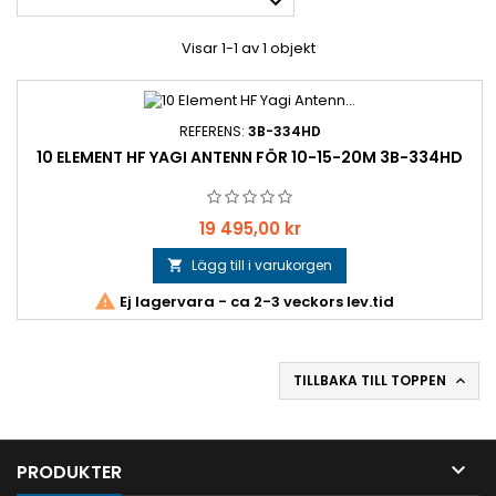

Visar 1-1 av 1 objekt
REFERENS:
3B-334HD
10 ELEMENT HF YAGI ANTENN FÖR 10-15-20M 3B-334HD
Pris
19 495,00 kr
Lägg till i varukorgen


Ej lagervara - ca 2-3 veckors lev.tid
TILLBAKA TILL TOPPEN


PRODUKTER