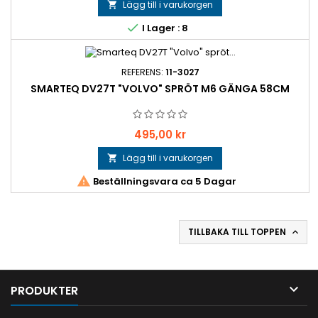
Lägg till i varukorgen


I Lager : 8
REFERENS:
11-3027
SMARTEQ DV27T "VOLVO" SPRÖT M6 GÄNGA 58CM
Pris
495,00 kr
Lägg till i varukorgen


Beställningsvara ca 5 Dagar
TILLBAKA TILL TOPPEN


PRODUKTER