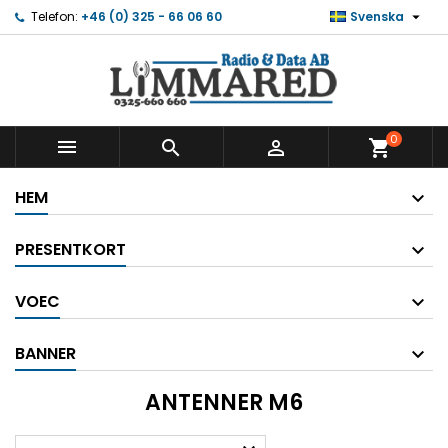

Telefon:
+46 (0) 325 - 66 06 60
Svenska
0



shopping_cart
HEM
PRESENTKORT
VOEC
BANNER
ANTENNER M6