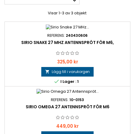

Visar 1-3 av 3 objekt
REFERENS:
240430606
SIRIO SNAKE 27 MHZ ANTENNSPRÖT FÖR M6,
Pris
325,00 kr
Lägg till i varukorgen


I Lager : 1
REFERENS:
10-0153
SIRIO OMEGA 27 ANTENNSPRÖT FÖR M6
Pris
449,00 kr