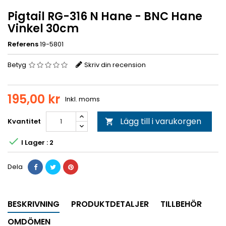
Pigtail RG-316 N Hane - BNC Hane
Vinkel 30cm
Referens
19-5801
Betyg
Skriv din recension
195,00 kr
Inkl. moms
Lägg till i varukorgen
Kvantitet


I Lager : 2
Dela
BESKRIVNING
PRODUKTDETALJER
TILLBEHÖR
OMDÖMEN