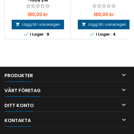
Pris
Pris
180,00 kr
180,00 kr
Lägg till i varukorgen
Lägg till i varukorgen




I Lager : 8
I Lager : 4

PRODUKTER

VÅRT FÖRETAG

DITT KONTO

KONTAKTA