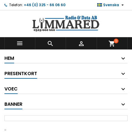

Telefon:
+46 (0) 325 - 66 06 60
Svenska
0



shopping_cart
HEM
PRESENTKORT
VOEC
BANNER