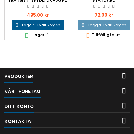
TRANSIENTSKYDD DC-3GHZ
STANDARD
N-HONA - N-HANE
Pris
Pris
495,00 kr
72,00 kr
Lägg till i varukorgen
Lägg till i varukorgen


I Lager : 1
Tillfälligt slut



PRODUKTER

VÅRT FÖRETAG

DITT KONTO

KONTAKTA