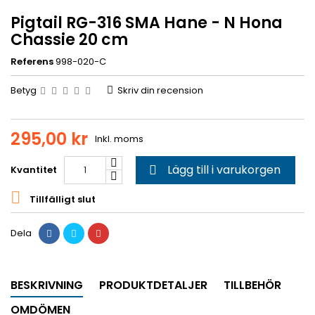
Pigtail RG-316 SMA Hane - N Hona
Chassie 20 cm
Referens
998-020-C
Betyg
Skriv din recension
295,00 kr
Inkl. moms
Lägg till i varukorgen
Kvantitet


Tillfälligt slut
Dela
BESKRIVNING
PRODUKTDETALJER
TILLBEHÖR
OMDÖMEN