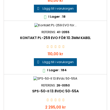
Pris
80,00 kr
Lägg till i varukorgen

I Lager : 18

REFERENS:
41-2055
KONTAKT PL-259 EVO FÖR 10.3MM KABEL
Pris
110,00 kr
Lägg till i varukorgen

I Lager : 184

REFERENS:
26-0050
SPS-50-II 13.8VDC 50-55A
Pris
2 295,00 kr