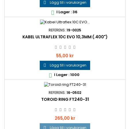
Lägg till i varukorgen

I Lager : 36

REFERENS:
19-0025
KABEL ULTRAFLEX 10C EVO 10,3MM (.400")
Pris
55,00 kr
Lägg till i varukorgen

I Lager : 1000

REFERENS:
16-0502
TOROID RING FT240-31
Pris
265,00 kr
Lägg till i varukorgen
