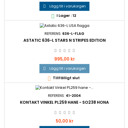
Lägg till i varukorgen

I Lager : 12

REFERENS:
636-L-FLAG
ASTATIC 636-L STARS N STRIPES EDITION
Pris
995,00 kr
Lägg till i varukorgen

Tillfälligt slut

REFERENS:
41-2004
KONTAKT VINKEL PL259 HANE - SO238 HONA
Pris
50,00 kr