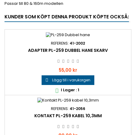
Passar till 80 & 160m modellen
KUNDER SOM KÖPT DENNA PRODUKT KÖPTE OCKSÅ:
REFERENS:
41-2002
ADAPTER PL-259 DUBBEL HANE SKARV
Pris
55,00 kr
Lägg till i varukorgen

I Lager : 1

REFERENS:
41-2056
KONTAKT PL-259 KABEL 10,3MM