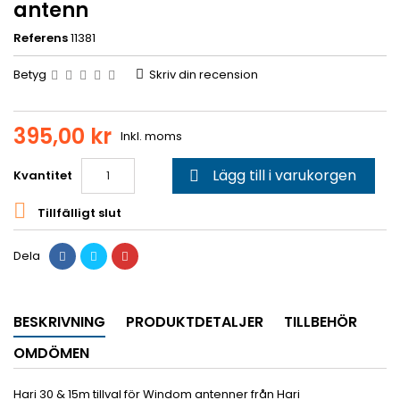
antenn
Referens
11381
Betyg
Skriv din recension
395,00 kr
Inkl. moms
Lägg till i varukorgen
Kvantitet


Tillfälligt slut
Dela
BESKRIVNING
PRODUKTDETALJER
TILLBEHÖR
OMDÖMEN
Hari 30 & 15m tillval för Windom antenner från Hari