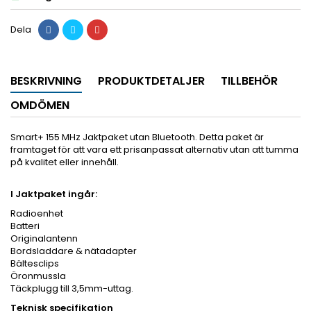
Dela
BESKRIVNING
PRODUKTDETALJER
TILLBEHÖR
OMDÖMEN
Smart+ 155 MHz Jaktpaket utan Bluetooth. Detta paket är
framtaget för att vara ett prisanpassat alternativ utan att tumma
på kvalitet eller innehåll.
I Jaktpaket ingår:
Radioenhet
Batteri
Originalantenn
Bordsladdare & nätadapter
Bältesclips
Öronmussla
Täckplugg till 3,5mm-uttag.
Teknisk specifikation