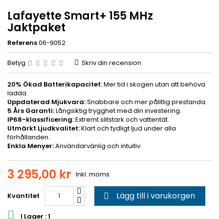
Lafayette Smart+ 155 MHz
Jaktpaket
Referens
06-9052
Betyg
Skriv din recension
20% Ökad Batterikapacitet:
Mer tid i skogen utan att behöva
ladda.
Uppdaterad Mjukvara:
Snabbare och mer pålitlig prestanda.
5 Års Garanti:
Långsiktig trygghet med din investering.
IP68-klassificering:
Extremt slitstark och vattentät.
Utmärkt Ljudkvalitet:
Klart och tydligt ljud under alla
förhållanden.
Enkla Menyer:
Användarvänlig och intuitiv.
3 295,00 kr
Inkl. moms
Lägg till i varukorgen
Kvantitet


I Lager : 1