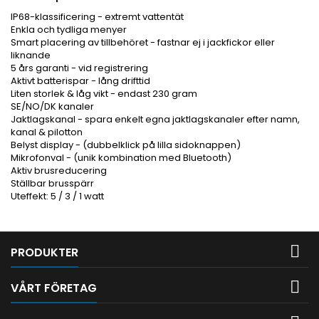
IP68-klassificering - extremt vattentät
Enkla och tydliga menyer
Smart placering av tillbehöret - fastnar ej i jackfickor eller
liknande
5 års garanti - vid registrering
Aktivt batterispar - lång drifttid
Liten storlek & låg vikt - endast 230 gram
SE/NO/DK kanaler
Jaktlagskanal - spara enkelt egna jaktlagskanaler efter namn,
kanal & pilotton
Belyst display - (dubbelklick på lilla sidoknappen)
Mikrofonval - (unik kombination med Bluetooth)
Aktiv brusreducering
Ställbar brusspärr
Uteffekt: 5 / 3 / 1 watt

PRODUKTER

VÅRT FÖRETAG