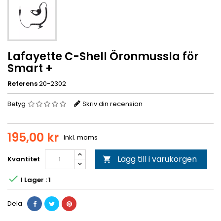
Lafayette C-Shell Öronmussla för
Smart +
Referens
20-2302
Betyg
Skriv din recension
195,00 kr
Inkl. moms
Lägg till i varukorgen
Kvantitet


I Lager : 1
Dela