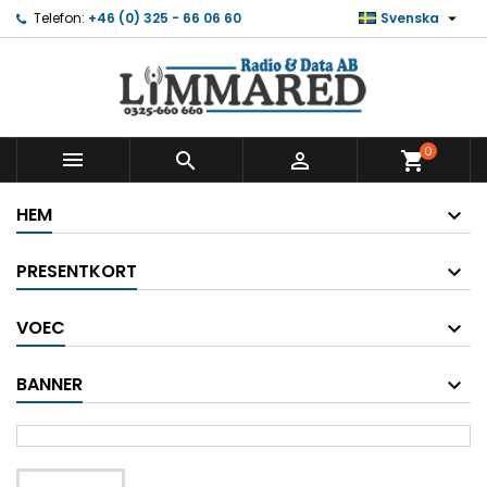

Telefon:
+46 (0) 325 - 66 06 60
Svenska
0



shopping_cart
HEM
PRESENTKORT
VOEC
BANNER