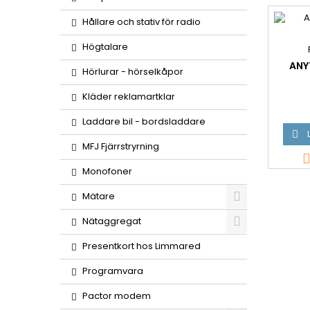
Hållare och stativ för radio
Högtalare
ANY
Hörlurar - hörselkåpor
Kläder reklamartklar
Laddare bil - bordsladdare

MFJ Fjärrstryrning
Monofoner
Mätare
Nätaggregat
Presentkort hos Limmared
Programvara
Pactor modem