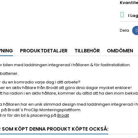
Kvantite

I Lag
Dela
VNING
PRODUKTDETALJER
TILLBEHÖR
OMDÖMEN
ör bilen med laddningen integrerad i hållaren & för fastinstallation.
 batterier.
du en komradio varje dag i ditt arbete?
 en aktiv hållare från Brodit att göra dina dagar mycket enklare!
 ha radion i en aktiv hållare, kommer du alltid att ha den inom bekvä
a hållaren har en unik slimmad design med laddningen integrerad i h
på Brodit´s ProClip Monteringsplattform.
 nr för din bil & placering på
Brodit
 SOM KÖPT DENNA PRODUKT KÖPTE OCKSÅ: