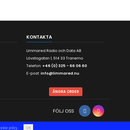
KONTAKTA
Limmared Radio och Data AB
Lövstagatan 1, 514 33 Tranemo
Telefon:
+46 (0) 325 - 66 06 60
E-post:
info@limmared.nu
ÅNGRA ORDER
FÖLJ OSS
ookie policy.
OK