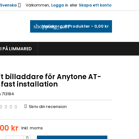

Svenska
Välkommen,
Logga in
eller
Skapa ett konto
shopping_cart
Varukorg:
0
Produkter - 0,00 kr
I PÅ LIMMARED
t billaddare för Anytone AT-
fast installation
s
713184
Skriv din recension
,00 kr
Inkl. moms