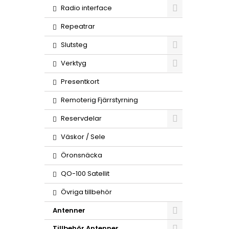
Radio interface
Repeatrar
Slutsteg
Verktyg
Presentkort
Remoterig Fjärrstyrning
Reservdelar
Väskor / Sele
Öronsnäcka
QO-100 Satellit
Övriga tillbehör
Antenner
Tillbehör Antenner