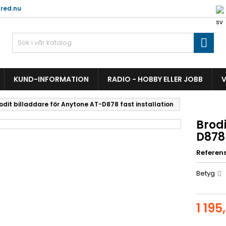
red.nu

KUND-INFORMATION
RADIO - HOBBY ELLER JOBB
V
odit billaddare för Anytone AT-D878 fast installation
Brodi
D878 
Referen
Betyg
1 195