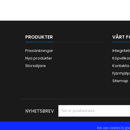
PRODUKTER
VÅRT F
Prissänkningar
Integrite
Nya produkter
Köpvillko
Storsäljare
Kontakta
Fjärrhjälp
Sitemap
NYHETSBREV
We use cookies to giv