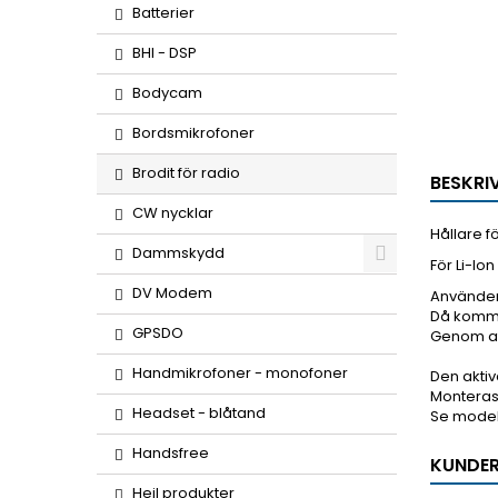
Batterier
BHI - DSP
Bodycam
Bordsmikrofoner
Brodit för radio
BESKRI
CW nycklar
Hållare f
Dammskydd
För Li-Ion
DV Modem
Använder 
Då kommer
GPSDO
Genom att
Handmikrofoner - monofoner
Den aktiv
Monteras 
Headset - blåtand
Se modell
Handsfree
KUNDER
Heil produkter