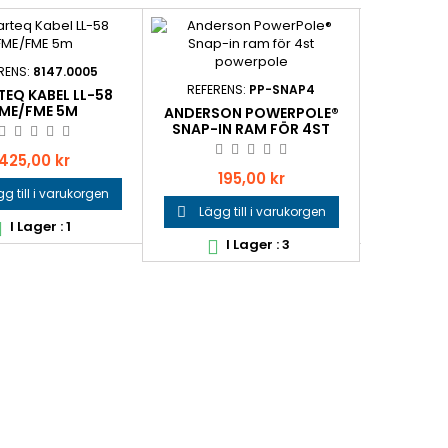
RENS:
8147.0005
REFER
REFERENS:
PP-SNAP4
EQ KABEL LL-58
ANDERSO
ME/FME 5M
HUS BL
ANDERSON POWERPOLE®
SNAP-IN RAM FÖR 4ST
POWERPOLE
Pris
P
425,00 kr
1
Pris
195,00 kr
g till i varukorgen
Lägg 

Lägg till i varukorgen

I Lager : 1
I


I Lager : 3
