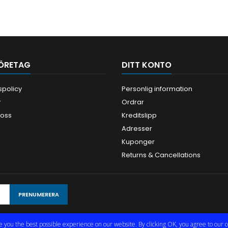
ÖRETAG
DITT KONTO
tspolicy
Personlig information
r
Ordrar
 oss
Kreditslipp
Adresser
Kuponger
Returns & Cancellations
e you the best possible experience on our website. By clicking OK, you agree to our c
© Copyright 2026 Limmared Radio & Data AB. All Rights Reserved.