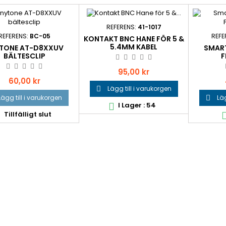
REFERENS:
41-1017
REFERENS:
BC-05
REFE
KONTAKT BNC HANE FÖR 5 &
5.4MM KABEL
TONE AT-D8XXUV
SMART
BÄLTESCLIP
F
Pris
95,00 kr
Pris
60,00 kr
Lägg till i varukorgen

Lägg till i varukorgen
Läg

I Lager : 54

Tillfälligt slut
