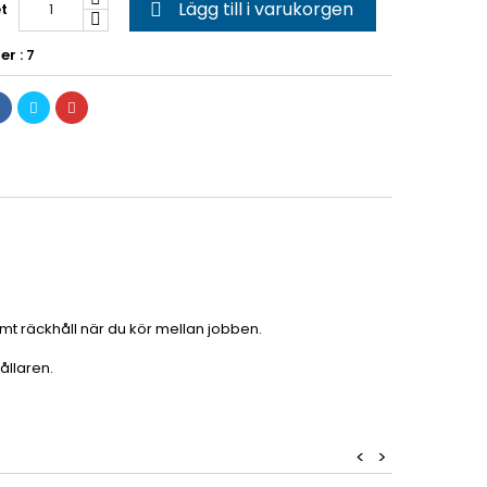
Lägg till i varukorgen
t

er : 7
mt räckhåll när du kör mellan jobben.
ållaren.
<
>