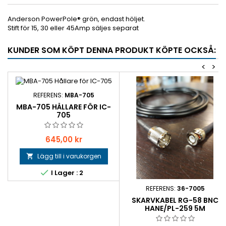
Anderson PowerPole® grön, endast höljet.
Stift för 15, 30 eller 45Amp säljes separat
KUNDER SOM KÖPT DENNA PRODUKT KÖPTE OCKSÅ:
<
>
REFERENS:
MBA-705
MBA-705 HÅLLARE FÖR IC-
705
Pris
645,00 kr
Lägg till i varukorgen


I Lager : 2
REFERENS:
36-7005
SKARVKABEL RG-58 BNC
HANE/PL-259 5M