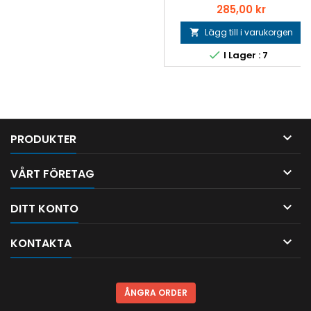
Pris
285,00 kr
Lägg till i varukorgen


I Lager : 7

PRODUKTER

VÅRT FÖRETAG

DITT KONTO

KONTAKTA
ÅNGRA ORDER