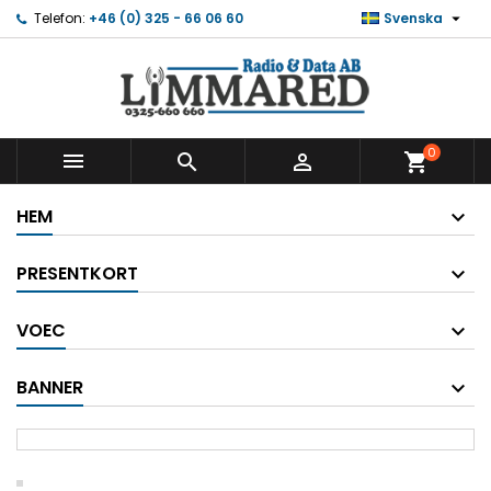

Telefon:
+46 (0) 325 - 66 06 60
Svenska
0



shopping_cart
HEM
PRESENTKORT
VOEC
BANNER