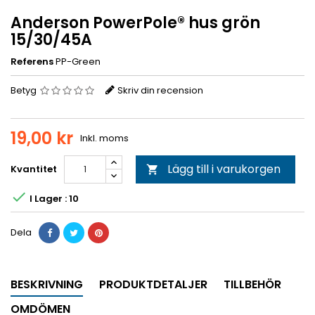
Anderson PowerPole® hus grön
15/30/45A
Referens
PP-Green
Betyg
Skriv din recension
19,00 kr
Inkl. moms
Lägg till i varukorgen
Kvantitet


I Lager : 10
Dela
BESKRIVNING
PRODUKTDETALJER
TILLBEHÖR
OMDÖMEN