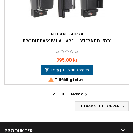
REFERENS:
510774
BRODIT PASSIV HÅLLARE - HYTERA PD-6XX
Pris
395,00 kr
Lägg till i varukorgen


Tillfälligt slut
1
2
3
Nästa

TILLBAKA TILL TOPPEN


PRODUKTER