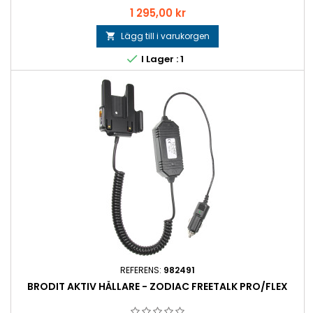
Pris
1 295,00 kr
Lägg till i varukorgen


I Lager : 1
REFERENS:
982491
BRODIT AKTIV HÅLLARE - ZODIAC FREETALK PRO/FLEX