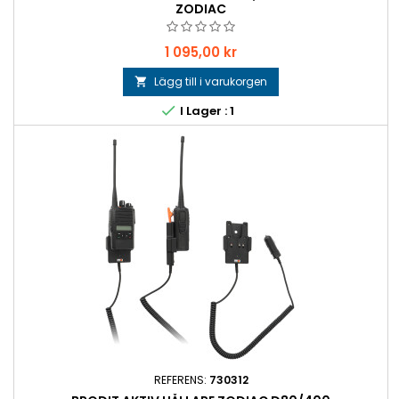
ZODIAC
Pris
1 095,00 kr
Lägg till i varukorgen


I Lager : 1
REFERENS:
730312