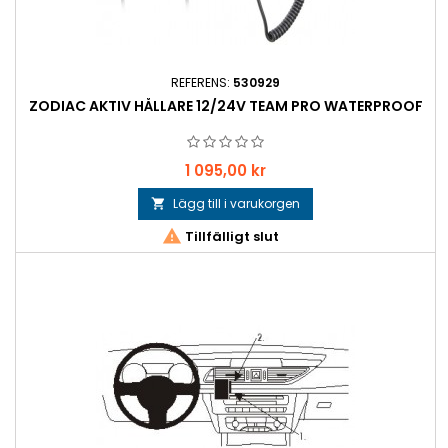
REFERENS:
530929
ZODIAC AKTIV HÅLLARE 12/24V TEAM PRO WATERPROOF
Pris
1 095,00 kr
Lägg till i varukorgen


Tillfälligt slut