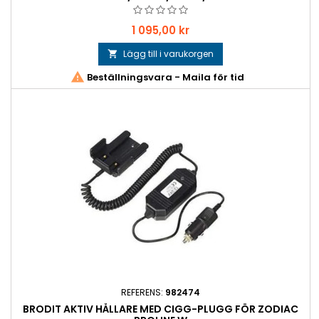
Pris
1 095,00 kr
Lägg till i varukorgen


Beställningsvara - Maila för tid
REFERENS:
982474
BRODIT AKTIV HÅLLARE MED CIGG-PLUGG FÖR ZODIAC