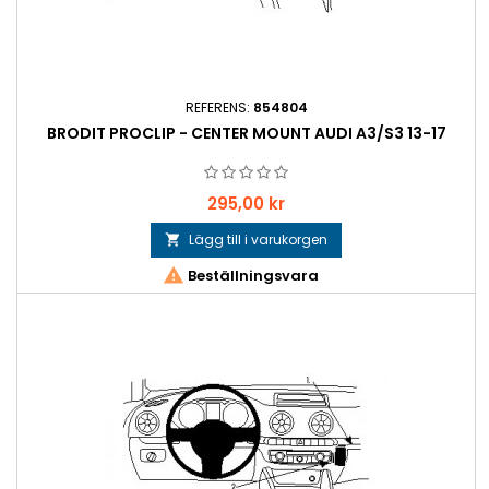
REFERENS:
854804
BRODIT PROCLIP - CENTER MOUNT AUDI A3/S3 13-17
Pris
295,00 kr
Lägg till i varukorgen


Beställningsvara