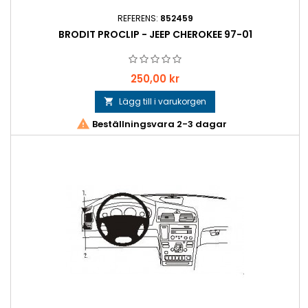
REFERENS:
852459
BRODIT PROCLIP - JEEP CHEROKEE 97-01
Pris
250,00 kr
Lägg till i varukorgen


Beställningsvara 2-3 dagar