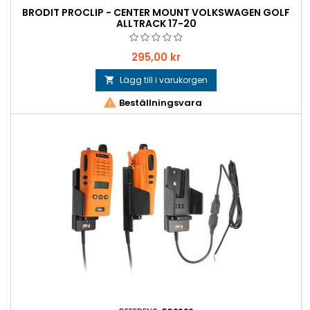
BRODIT PROCLIP - CENTER MOUNT VOLKSWAGEN GOLF
ALLTRACK 17-20
Pris
295,00 kr
Lägg till i varukorgen


Beställningsvara