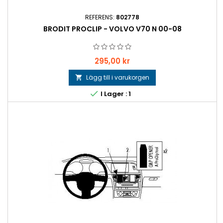
REFERENS:
802778
BRODIT PROCLIP - VOLVO V70 N 00-08
Pris
295,00 kr
Lägg till i varukorgen


I Lager : 1