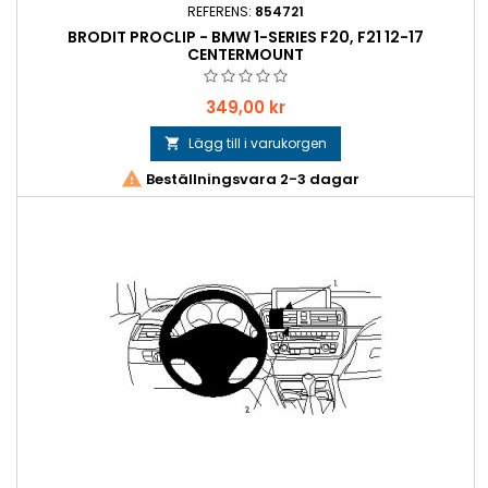
REFERENS:
854721
BRODIT PROCLIP - BMW 1-SERIES F20, F21 12-17
CENTERMOUNT
Pris
349,00 kr
Lägg till i varukorgen


Beställningsvara 2-3 dagar