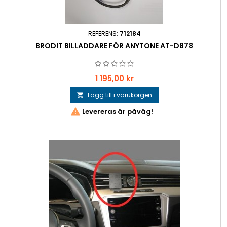
REFERENS:
712184
BRODIT BILLADDARE FÖR ANYTONE AT-D878
Pris
1 195,00 kr
Lägg till i varukorgen


Levereras är påväg!