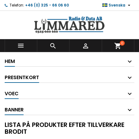

Telefon:
+46 (0) 325 - 66 06 60
Svenska
0



shopping_cart
HEM
PRESENTKORT
VOEC
BANNER
LISTA PÅ PRODUKTER EFTER TILLVERKARE
BRODIT