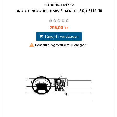
REFERENS:
854740
BRODIT PROCLIP - BMW 3-SERIES F30, F31 12-19
Pris
295,00 kr
Lägg till i varukorgen


Beställningsvara 2-3 dagar