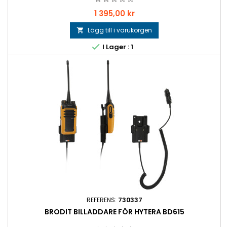
Pris
1 395,00 kr
Lägg till i varukorgen


I Lager : 1
REFERENS:
730337
BRODIT BILLADDARE FÖR HYTERA BD615