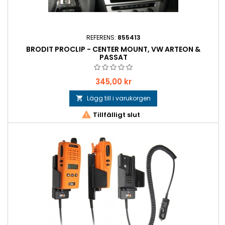
REFERENS:
855413
BRODIT PROCLIP - CENTER MOUNT, VW ARTEON &
PASSAT
Pris
345,00 kr
Lägg till i varukorgen


Tillfälligt slut