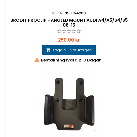
REFERENS:
854263
BRODIT PROCLIP - ANGLED MOUNT AUDI A4/A5/S4/S5
08-15
Pris
250,00 kr
Lägg till i varukorgen


Beställningsvara 2-3 Dagar