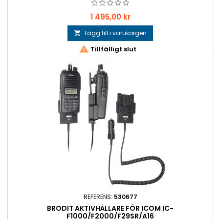
Pris
1 495,00 kr
Lägg till i varukorgen


Tillfälligt slut
REFERENS:
530677
BRODIT AKTIVHÅLLARE FÖR ICOM IC-
F1000/F2000/F29SR/A16