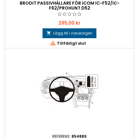
BRODIT PASSIVHÅLLARE FÖR ICOM IC-F52/IC-
F62/PROHUNT D52
Pris
295,00 kr
Lägg till i varukorgen


Tillfälligt slut
REFERENS:
854889