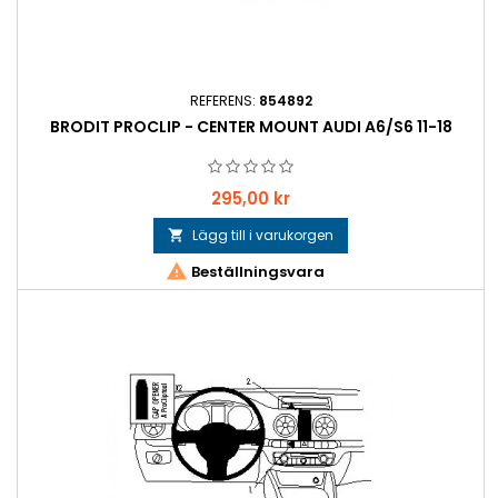
REFERENS:
854892
BRODIT PROCLIP - CENTER MOUNT AUDI A6/S6 11-18
Pris
295,00 kr
Lägg till i varukorgen


Beställningsvara