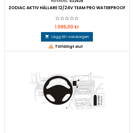
REFERENS:
532929
ZODIAC AKTIV HÅLLARE 12/24V TEAM PRO WATERPROOF
Pris
1 095,00 kr
Lägg till i varukorgen


Tillfälligt slut