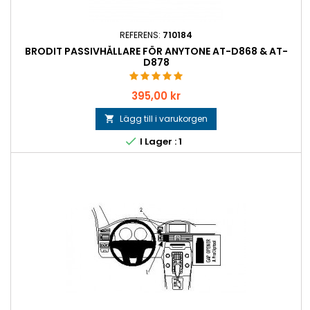
REFERENS:
710184
BRODIT PASSIVHÅLLARE FÖR ANYTONE AT-D868 & AT-
D878
Pris
395,00 kr
Lägg till i varukorgen


I Lager : 1