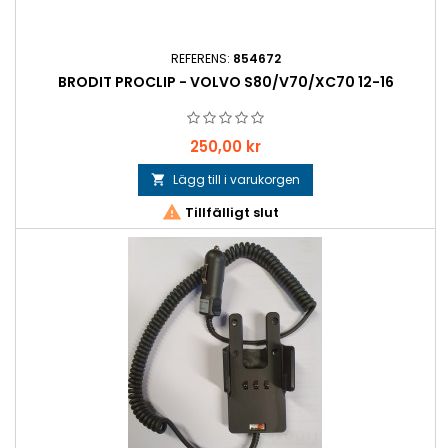
REFERENS:
854672
BRODIT PROCLIP - VOLVO S80/V70/XC70 12-16
Pris
250,00 kr
Lägg till i varukorgen


Tillfälligt slut