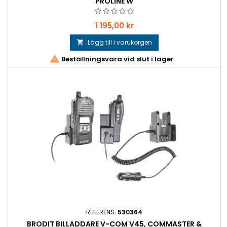
PROLINE W
Pris
1 195,00 kr
Lägg till i varukorgen


Beställningsvara vid slut i lager
REFERENS:
530364
BRODIT BILLADDARE V-COM V45, COMMASTER &