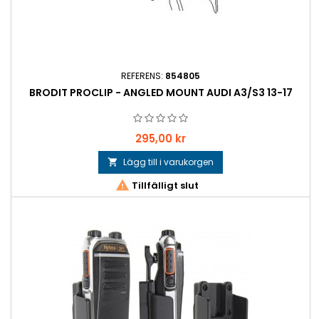
REFERENS:
854805
BRODIT PROCLIP - ANGLED MOUNT AUDI A3/S3 13-17
Pris
295,00 kr
Lägg till i varukorgen


Tillfälligt slut