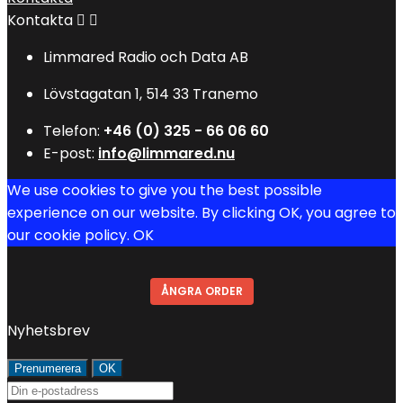
Kontakta


Limmared Radio och Data AB
Lövstagatan 1, 514 33 Tranemo
Telefon:
+46 (0) 325 - 66 06 60
E-post:
info@limmared.nu
We use cookies to give you the best possible
experience on our website. By clicking OK, you agree to
our cookie policy.
OK
ÅNGRA ORDER
Nyhetsbrev