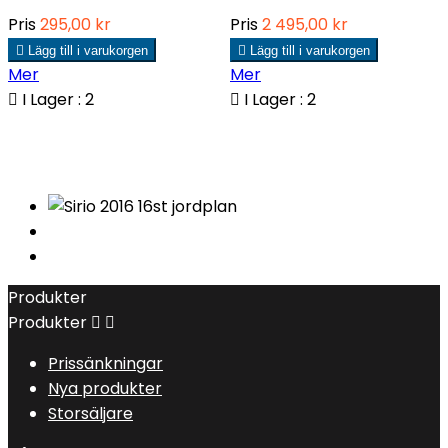
Pris
295,00 kr
Pris
2 495,00 kr

Lägg till i varukorgen

Lägg till i varukorgen
Mer
Mer

I Lager : 2

I Lager : 2
Produkter
Produkter


Prissänkningar
Nya produkter
Storsäljare