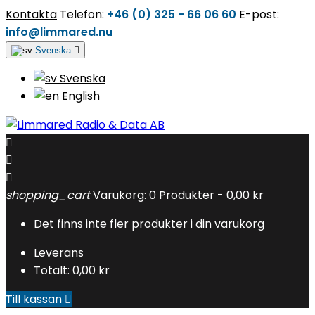
Kontakta
Telefon:
+46 (0) 325 - 66 06 60
E-post:
info@limmared.nu
Svenska

Svenska
English



shopping_cart
Varukorg:
0
Produkter - 0,00 kr
Det finns inte fler produkter i din varukorg
Leverans
Totalt:
0,00 kr
Till kassan
