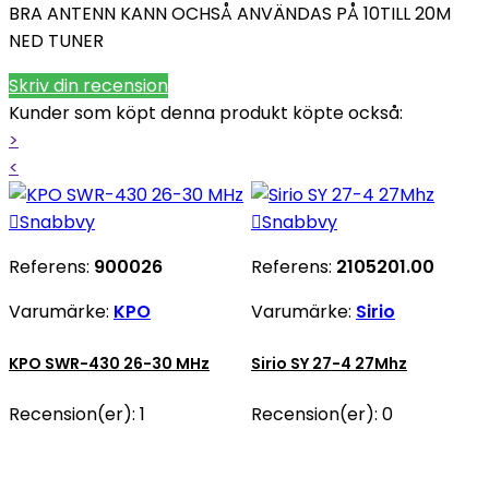
BRA ANTENN KANN OCHSÅ ANVÄNDAS PÅ 10TILL 20M
NED TUNER
Skriv din recension
Kunder som köpt denna produkt köpte också:
>
<

Snabbvy

Snabbvy
Referens:
900026
Referens:
2105201.00
Varumärke:
KPO
Varumärke:
Sirio
KPO SWR-430 26-30 MHz
Sirio SY 27-4 27Mhz
Recension(er):
1
Recension(er):
0