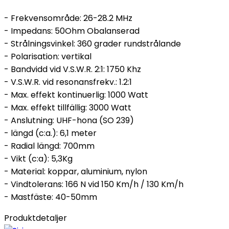
- Frekvensområde: 26-28.2 MHz
- Impedans: 50Ohm Obalanserad
- Strålningsvinkel: 360 grader rundstrålande
- Polarisation: vertikal
- Bandvidd vid V.S.W.R. 2:1: 1750 Khz
- V.S.W.R. vid resonansfrekv.: 1.2:1
- Max. effekt kontinuerlig: 1000 Watt
- Max. effekt tillfällig: 3000 Watt
- Anslutning: UHF-hona (SO 239)
- längd (c:a.): 6,1 meter
- Radial längd: 700mm
- Vikt (c:a): 5,3Kg
- Material: koppar, aluminium, nylon
- Vindtolerans: 166 N vid 150 Km/h / 130 Km/h
- Mastfäste: 40-50mm
Produktdetaljer