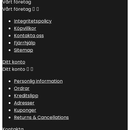
Vårt företag
Vårt företag


Integritetspolicy
Köpvillkor
Kontakta oss
Fjärrhjälp
Sitemap
Ditt konto
Ditt konto


Personlig information
Ordrar
Kreditslipp
Adresser
Kuponger
Returns & Cancellations
Kontakta