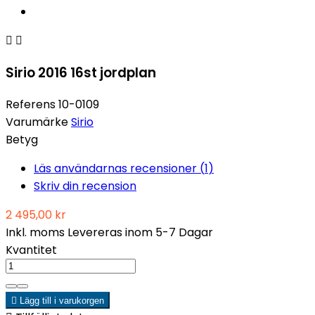


Sirio 2016 16st jordplan
Referens
10-0109
Varumärke
Sirio
Betyg
Läs användarnas recensioner (
1
)
Skriv din recension
2 495,00 kr
Inkl. moms
Levereras inom 5-7 Dagar
Kvantitet

Lägg till i varukorgen