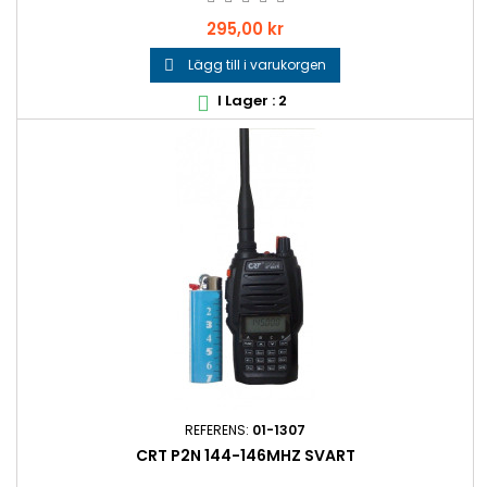
Pris
295,00 kr
Lägg till i varukorgen

I Lager : 2

REFERENS:
01-1307
CRT P2N 144-146MHZ SVART