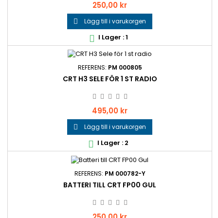
Pris
250,00 kr
Lägg till i varukorgen

I Lager : 1

REFERENS:
PM 000805
CRT H3 SELE FÖR 1 ST RADIO
Pris
495,00 kr
Lägg till i varukorgen

I Lager : 2

REFERENS:
PM 000782-Y
BATTERI TILL CRT FP00 GUL
Pris
250,00 kr