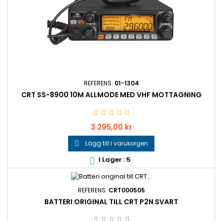
REFERENS:
01-1304
CRT SS-8900 10M ALLMODE MED VHF MOTTAGNING
Pris
3 295,00 kr
Lägg till i varukorgen

I Lager : 5

REFERENS:
CRT000505
BATTERI ORIGINAL TILL CRT P2N SVART