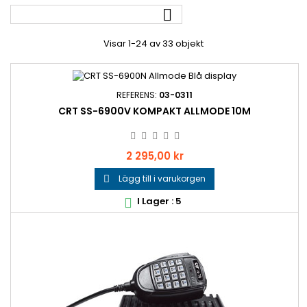

Visar 1-24 av 33 objekt
REFERENS:
03-0311
CRT SS-6900V KOMPAKT ALLMODE 10M
Pris
2 295,00 kr
Lägg till i varukorgen

I Lager : 5
