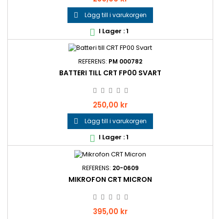
Lägg till i varukorgen

I Lager : 1

REFERENS:
PM 000782
BATTERI TILL CRT FP00 SVART
Pris
250,00 kr
Lägg till i varukorgen

I Lager : 1

REFERENS:
20-0609
MIKROFON CRT MICRON
Pris
395,00 kr