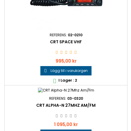
REFERENS:
02-0210
CRT SPACE VHF
Pris
995,00 kr
Lägg till i varukorgen

I Lager : 2

REFERENS:
03-0320
CRT ALPHA-N 27MHZ AM/FM
Pris
1 095,00 kr