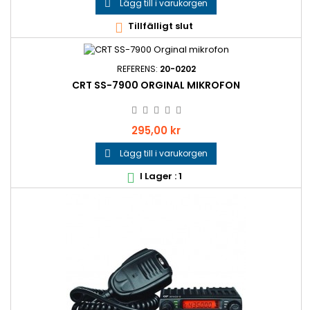
Lägg till i varukorgen

Tillfälligt slut

REFERENS:
20-0202
CRT SS-7900 ORGINAL MIKROFON
Pris
295,00 kr
Lägg till i varukorgen

I Lager : 1
