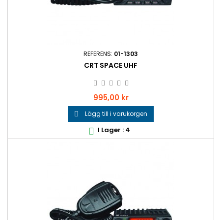
REFERENS:
01-1303
CRT SPACE UHF
Pris
995,00 kr
Lägg till i varukorgen

I Lager : 4
