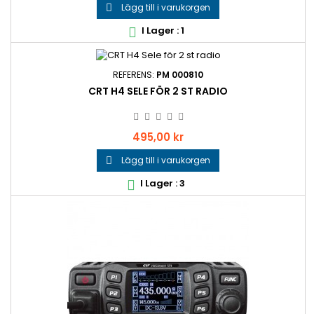
Lägg till i varukorgen

I Lager : 1

REFERENS:
PM 000810
CRT H4 SELE FÖR 2 ST RADIO
Pris
495,00 kr
Lägg till i varukorgen

I Lager : 3
