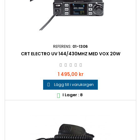
REFERENS:
01-1306
CRT ELECTRO UV 144/430MHZ MED VOX 20W
Pris
1 495,00 kr
Lägg till i varukorgen

I Lager : 8
