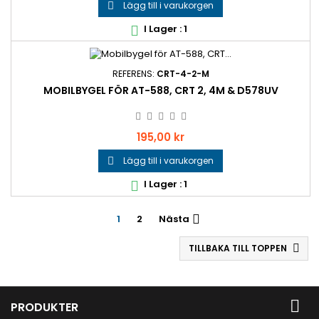
Lägg till i varukorgen

I Lager : 1

REFERENS:
CRT-4-2-M
MOBILBYGEL FÖR AT-588, CRT 2, 4M & D578UV
Pris
195,00 kr
Lägg till i varukorgen

I Lager : 1

1
2
Nästa

TILLBAKA TILL TOPPEN


PRODUKTER