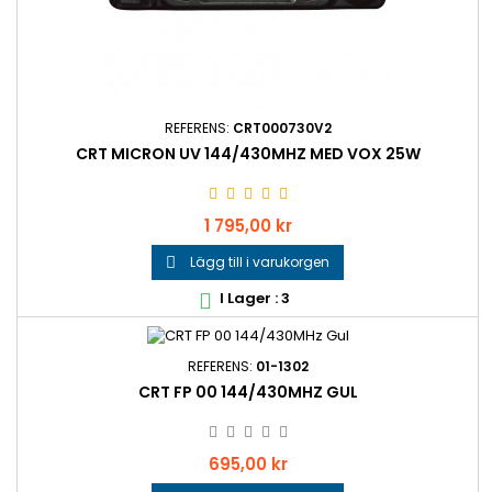
REFERENS:
CRT000730V2
CRT MICRON UV 144/430MHZ MED VOX 25W
Pris
1 795,00 kr
Lägg till i varukorgen

I Lager : 3

REFERENS:
01-1302
CRT FP 00 144/430MHZ GUL
Pris
695,00 kr