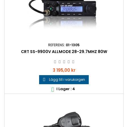
REFERENS:
01-1305
CRT SS-9900V ALLMODE 28-29.7MHZ 80W
Pris
3 195,00 kr
Lägg till i varukorgen

I Lager : 4
