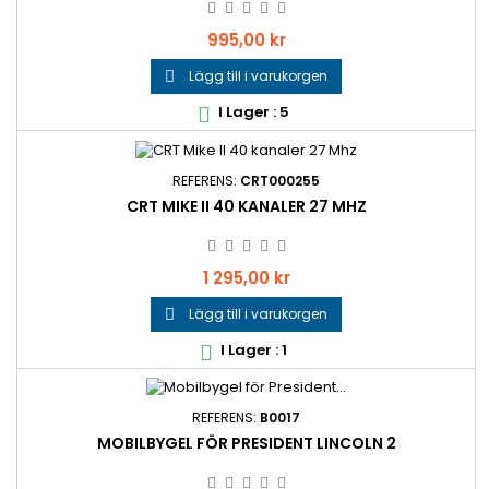
Pris
995,00 kr
Lägg till i varukorgen

I Lager : 5

REFERENS:
CRT000255
CRT MIKE II 40 KANALER 27 MHZ
Pris
1 295,00 kr
Lägg till i varukorgen

I Lager : 1

REFERENS:
B0017
MOBILBYGEL FÖR PRESIDENT LINCOLN 2