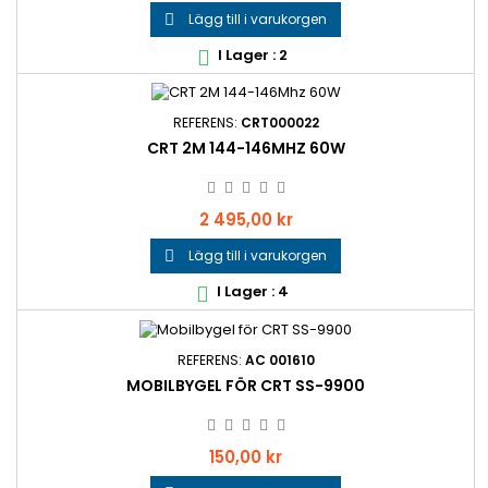
Lägg till i varukorgen

I Lager : 2

REFERENS:
CRT000022
CRT 2M 144-146MHZ 60W
Pris
2 495,00 kr
Lägg till i varukorgen

I Lager : 4

REFERENS:
AC 001610
MOBILBYGEL FÖR CRT SS-9900
Pris
150,00 kr