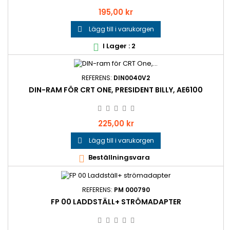
Pris
195,00 kr
Lägg till i varukorgen

I Lager : 2

REFERENS:
DIN0040V2
DIN-RAM FÖR CRT ONE, PRESIDENT BILLY, AE6100
Pris
225,00 kr
Lägg till i varukorgen

Beställningsvara

REFERENS:
PM 000790
FP 00 LADDSTÄLL+ STRÖMADAPTER