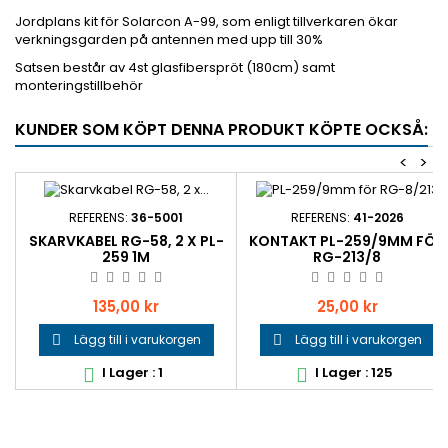
Jordplans kit för Solarcon A-99, som enligt tillverkaren ökar
verkningsgarden på antennen med upp till 30%
Satsen består av 4st glasfiberspröt (180cm) samt
monteringstillbehör
KUNDER SOM KÖPT DENNA PRODUKT KÖPTE OCKSÅ:
<
>
REFERENS:
36-5001
REFERENS:
41-2026
SKARVKABEL RG-58, 2 X PL-
KONTAKT PL-259/9MM FÖR
259 1M
RG-213/8
Pris
Pris
135,00 kr
25,00 kr
Lägg till i varukorgen
Lägg till i varukorgen


I Lager : 1
I Lager : 125

