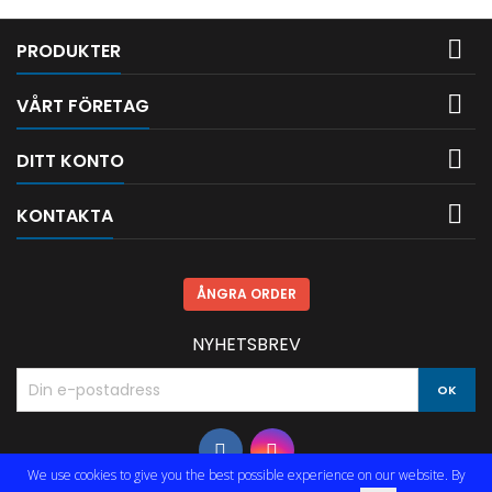

PRODUKTER

VÅRT FÖRETAG

DITT KONTO

KONTAKTA
ÅNGRA ORDER
NYHETSBREV
We use cookies to give you the best possible experience on our website. By