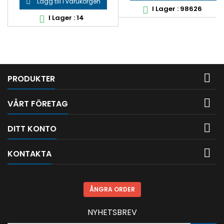
Lägg till i varukorgen

I Lager : 98626

I Lager : 14


PRODUKTER

VÅRT FÖRETAG

DITT KONTO

KONTAKTA
ÅNGRA ORDER
NYHETSBREV