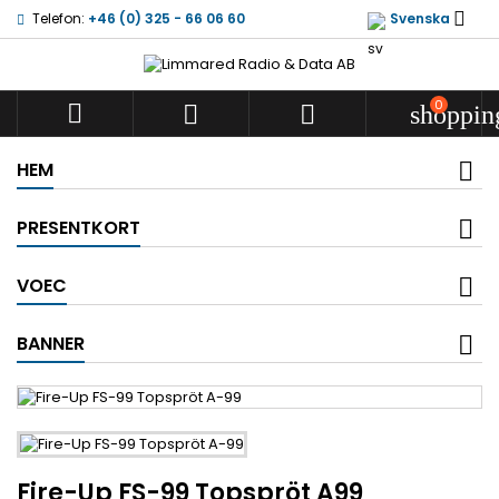

Telefon:
+46 (0) 325 - 66 06 60
Svenska
0



shoppin
HEM
PRESENTKORT
VOEC
BANNER
Fire-Up FS-99 Topspröt A99