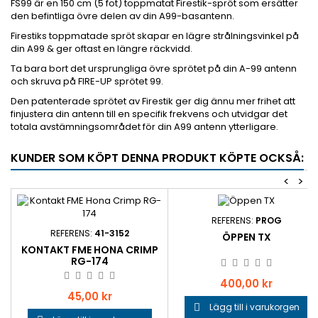
FS99 är en 150 cm (5 fot) toppmatat Firestik-spröt som ersätter
den befintliga övre delen av din A99-basantenn.
Firestiks toppmatade spröt skapar en lägre strålningsvinkel på
din A99 & ger oftast en längre räckvidd.
Ta bara bort det ursprungliga övre sprötet på din A-99 antenn
och skruva på FIRE-UP sprötet 99.
Den patenterade sprötet av Firestik ger dig ännu mer frihet att
finjustera din antenn till en specifik frekvens och utvidgar det
totala avstämningsområdet för din A99 antenn ytterligare.
KUNDER SOM KÖPT DENNA PRODUKT KÖPTE OCKSÅ:
<
>
REFERENS:
PROG
REFERENS:
41-3152
ÖPPEN TX
KONTAKT FME HONA CRIMP
RG-174
Pris
400,00 kr
Pris
45,00 kr
Lägg till i varukorgen
