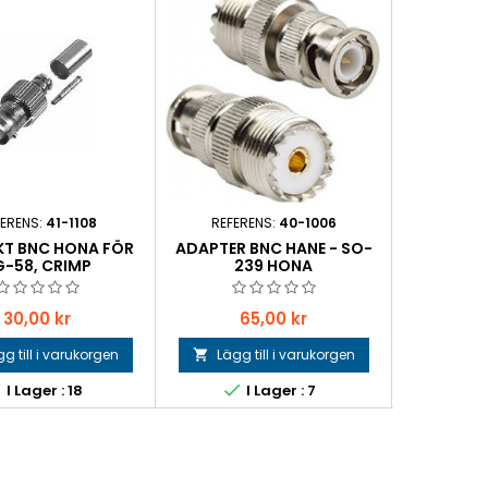
FERENS:
41-1108
REFERENS:
40-1006
REFER
T BNC HONA FÖR
ADAPTER BNC HANE - SO-
KONTAKT 
G-58, CRIMP
239 HONA
F
Pris
Pris
Pr
30,00 kr
65,00 kr
4
g till i varukorgen
Lägg till i varukorgen
Lägg 





I Lager : 18
I Lager : 7
I