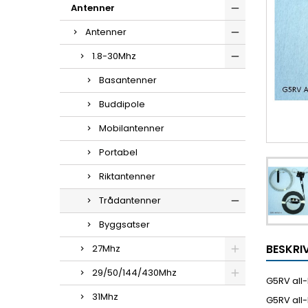
Antenner
Antenner
1.8-30Mhz
Basantenner
Buddipole
Mobilantenner
Portabel
Riktantenner
Trådantenner
Byggsatser
BESKRI
27Mhz
29/50/144/430Mhz
G5RV all
31Mhz
G5RV all-