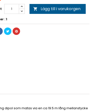
Lägg till i varukorgen
t

r : 1
ng dipol som matas via en ca 19.5 m lång mellanstycke