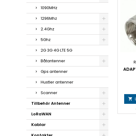
1090MHz
1296Mhz
2.4Ghz
5Ghz
2G 3G 4G LTE 5G
Båtantenner
R
ADAPT
Gps antenner
Hustler antenner
Scanner

Tillbehör Antenner
LoRaWAN
Kablar
Kontakter