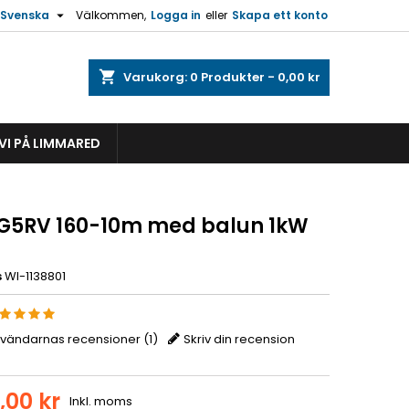

Svenska
Välkommen,
Logga in
eller
Skapa ett konto
shopping_cart
Varukorg:
0
Produkter - 0,00 kr
VI PÅ LIMMARED
 G5RV 160-10m med balun 1kW
s
WI-1138801
nvändarnas recensioner (
1
)
Skriv din recension
,00 kr
Inkl. moms