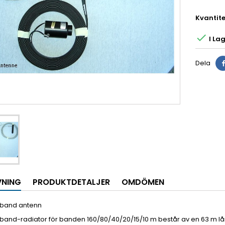
Kvantite

I Lage
Dela
VNING
PRODUKTDETALJER
OMDÖMEN
-band antenn
band-radiator för banden 160/80/40/20/15/10 m består av en 63 m lå