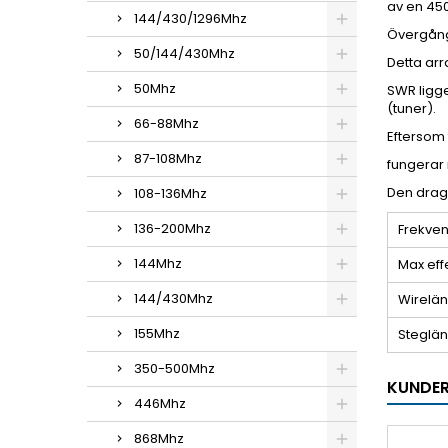
av en 450
144/430/1296Mhz
Övergånge
50/144/430Mhz
Detta arr
50Mhz
SWR ligge
(tuner).
66-88Mhz
Eftersom
87-108Mhz
fungerar 
Den drag
108-136Mhz
136-200Mhz
Frekve
144Mhz
Max eff
144/430Mhz
Wirelä
155Mhz
Steglä
350-500Mhz
KUNDER
446Mhz
868Mhz