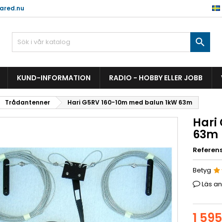
ared.nu

KUND-INFORMATION
RADIO - HOBBY ELLER JOBB
Trådantenner
Hari G5RV 160-10m med balun 1kW 63m
Hari
63m
Referen
Betyg
Läs a
1 595