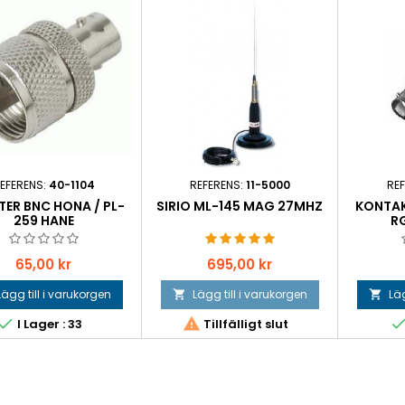
EFERENS:
40-1104
REFERENS:
11-5000
RE
ER BNC HONA / PL-
SIRIO ML-145 MAG 27MHZ
KONTAK
259 HANE
R
Pris
Pris
65,00 kr
695,00 kr
Lägg till i varukorgen
Lägg till i varukorgen
Läg




I Lager : 33
Tillfälligt slut