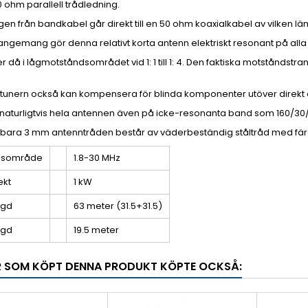
 ohm parallell trådledning.
n från bandkabel går direkt till en 50 ohm koaxialkabel av vilken läng
angemang gör denna relativt korta antenn elektriskt resonant på all
r då i lågmotståndsområdet vid 1: 1 till 1: 4. Den faktiska motståndstr
 tunern också kan kompensera för blinda komponenter utöver direkt
naturligtvis hela antennen även på icke-resonanta band som 160/30/17
bara 3 mm antenntråden består av väderbeständig ståltråd med fär
nsområde
1.8-30 MHz
ekt
1 kW
ngd
63 meter (31.5+31.5)
ngd
19.5 meter
 SOM KÖPT DENNA PRODUKT KÖPTE OCKSÅ: